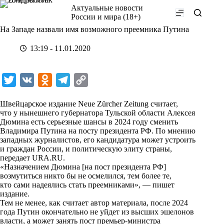
Перейти
Актуальные новости
к
России и мира (18+)
сути
На Западе назвали имя возможного преемника Путина
13:19 - 11.01.2020
T
V
O
T
C
w
K
d
e
o
Швейцарское издание Neue Zürcher Zeitung считает,
i
n
l
p
что у нынешнего губернатора Тульской области Алексея
Дюмина есть серьезные шансы в 2024 году сменить
t
o
e
y
Владимира Путина на посту президента РФ. По мнению
t
k
g
L
западных журналистов, его кандидатура может устроить
и граждан России, и политическую элиту страны,
e
l
r
i
передает
URA.RU
.
r
a
a
n
«Назначением Дюмина [на пост президента РФ]
возмутиться никто бы не осмелился, тем более те,
s
m
k
кто сами надеялись стать преемниками», — пишет
s
издание.
Тем не менее, как считает автор материала, после 2024
n
года Путин окончательно не уйдет из высших эшелонов
i
власти, а может занять пост премьер-министра