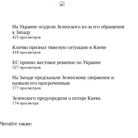
i
n
l
p
t
o
e
y
t
k
g
L
На Украине осудили Зеленского из-за его обращения
e
l
r
i
к Западу
425 просмотров
r
a
a
n
Кличко признал тяжелую ситуацию в Киеве
s
m
k
418 просмотров
s
ЕС принял жестокое решение по Украине
n
327 просмотров
i
На Западе предсказали Зеленскому свержение и
назвали его просроченным
k
177 просмотров
i
Зеленского предупредили о потере Киева
174 просмотра
Читайте также: