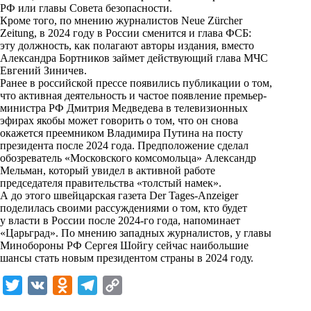
РФ или главы Совета безопасности.
k
Кроме того, по мнению журналистов Neue Zürcher
Zeitung, в 2024 году в России сменится и глава ФСБ:
i
эту должность, как полагают авторы издания, вместо
Александра Бортников займет действующий глава МЧС
Евгений Зиничев.
Ранее в российской прессе появились публикации о том,
что активная деятельность и частое появление премьер-
министра РФ Дмитрия Медведева в телевизионных
эфирах якобы может говорить о том, что он снова
окажется преемником Владимира Путина на посту
президента после 2024 года. Предположение сделал
обозреватель «Московского комсомольца» Александр
Мельман, который увидел в активной работе
председателя правительства «толстый намек».
А до этого швейцарская газета Der Tages-Anzeiger
поделилась своими рассуждениями о том, кто будет
у власти в России после 2024-го года, напоминает
«Царьград». По мнению западных журналистов, у главы
Минобороны РФ Сергея Шойгу сейчас наибольшие
шансы стать новым президентом страны в 2024 году.
T
V
O
T
C
w
K
d
e
o