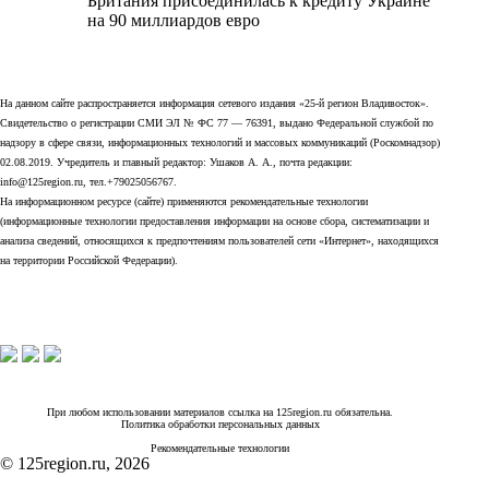
Британия присоединилась к кредиту Украине
на 90 миллиардов евро
На данном сайте распространяется информация сетевого издания «25-й регион Владивосток».
Свидетельство о регистрации СМИ ЭЛ № ФС 77 — 76391, выдано Федеральной службой по
надзору в сфере связи, информационных технологий и массовых коммуникаций (Роскомнадзор)
02.08.2019. Учредитель и главный редактор: Ушаков А. А., почта редакции:
info@125region.ru, тел.+79025056767.
На информационном ресурсе (сайте) применяются рекомендательные технологии
(информационные технологии предоставления информации на основе сбора, систематизации и
анализа сведений, относящихся к предпочтениям пользователей сети «Интернет», находящихся
на территории Российской Федерации).
При любом использовании материалов ссылка на 125region.ru обязательна.
Политика обработки персональных данных
Рекомендательные технологии
© 125region.ru, 2026