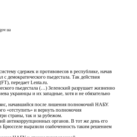
gov.ua
истему сдержек и противовесов в республике, начав
с демократического пьедестала. Так действия
(FT), передает
Lenta.ru
.
ческого пьедестала (…) Зеленский разрушает жизненно
ева украинцы и их западные, хотя и не обязательно
зис, начавшийся после лишения полномочий НАБУ.
кого «отступить» и вернуть полномочия
ри страны, так и за рубежом.
ий антикоррупционных органов. В тот же день его
а в Брюсселе выразили озабоченность таким решением