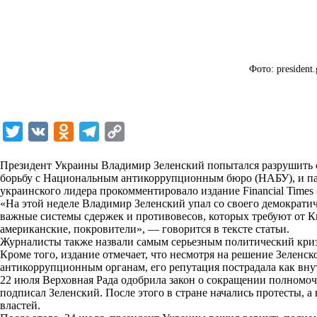
Фото: president.
T
V
O
T
C
w
K
d
e
o
Президент Украины Владимир Зеленский попытался разрушить с
i
n
l
p
борьбу с Национальным антикоррупционным бюро (НАБУ), и пал 
украинского лидера прокомментировало издание Financial Times 
t
o
e
y
«На этой неделе Владимир Зеленский упал со своего демократи
t
k
g
L
важные системы сдержек и противовесов, которых требуют от Ки
американские, покровители», — говорится в тексте статьи.
e
l
r
i
Журналисты также назвали самым серьезным политический кри
r
a
a
n
Кроме того, издание отмечает, что несмотря на решение Зеленс
антикоррупционным органам, его репутация пострадала как внут
s
m
k
22 июля Верховная Рада одобрила закон о сокращении полномоч
s
подписал Зеленский. После этого в стране начались протесты, 
властей.
n