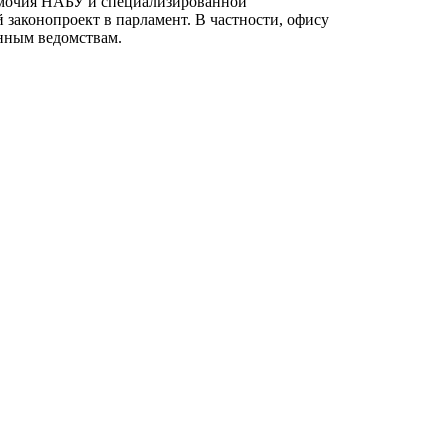
омочия НАБУ и специализированной
законопроект в парламент. В частности, офису
анным ведомствам.