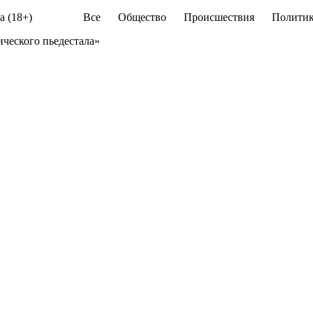
а (18+)
Все
Общество
Происшествия
Политик
ического пьедестала»