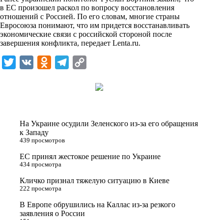
i
в ЕС произошел раскол по вопросу восстановления
отношений с Россией. По его словам, многие страны
k
Евросоюза понимают, что им придется восстанавливать
экономические связи с российской стороной после
i
завершения конфликта, передает
Lenta.ru
.
T
V
O
T
C
w
K
d
e
o
i
n
l
p
t
o
e
y
t
k
g
L
На Украине осудили Зеленского из-за его обращения
e
l
r
i
к Западу
439 просмотров
r
a
a
n
ЕС принял жестокое решение по Украине
s
m
k
434 просмотра
s
Кличко признал тяжелую ситуацию в Киеве
n
222 просмотра
i
В Европе обрушились на Каллас из-за резкого
заявления о России
k