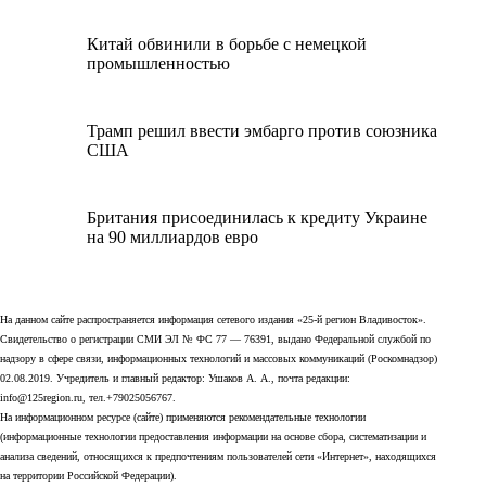
Китай обвинили в борьбе с немецкой
промышленностью
Трамп решил ввести эмбарго против союзника
США
Британия присоединилась к кредиту Украине
на 90 миллиардов евро
На данном сайте распространяется информация сетевого издания «25-й регион Владивосток».
Свидетельство о регистрации СМИ ЭЛ № ФС 77 — 76391, выдано Федеральной службой по
надзору в сфере связи, информационных технологий и массовых коммуникаций (Роскомнадзор)
02.08.2019. Учредитель и главный редактор: Ушаков А. А., почта редакции:
info@125region.ru, тел.+79025056767.
На информационном ресурсе (сайте) применяются рекомендательные технологии
(информационные технологии предоставления информации на основе сбора, систематизации и
анализа сведений, относящихся к предпочтениям пользователей сети «Интернет», находящихся
на территории Российской Федерации).