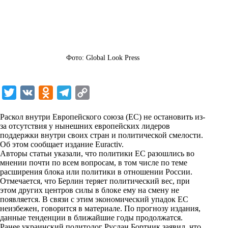
Фото: Global Look Press
T
V
O
T
C
w
K
d
e
o
Раскол внутри Европейского союза (ЕС) не остановить из-
i
n
l
p
за отсутствия у нынешних европейских лидеров
поддержки внутри своих стран и политической смелости.
t
o
e
y
Об этом сообщает издание Euractiv.
t
k
g
L
Авторы статьи указали, что политики ЕС разошлись во
мнении почти по всем вопросам, в том числе по теме
e
l
r
i
расширения блока или политики в отношении России.
r
a
a
n
Отмечается, что Берлин теряет политический вес, при
этом других центров силы в блоке ему на смену не
s
m
k
появляется. В связи с этим экономический упадок ЕС
s
неизбежен, говорится в материале. По прогнозу издания,
данные тенденции в ближайшие годы продолжатся.
n
Ранее украинский политолог Руслан Бортник заявил, что