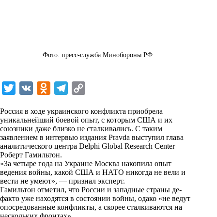
Фото: пресс-служба Минобороны РФ
T
V
O
T
C
w
K
d
e
o
Россия в ходе украинского конфликта приобрела
i
n
l
p
уникальнейший боевой опыт, с которым США и их
союзники даже близко не сталкивались. С таким
t
o
e
y
заявлением в интервью издания Pravda выступил глава
t
k
g
L
аналитического центра Delphi Global Research Center
Роберт Гамильтон.
e
l
r
i
«За четыре года на Украине Москва накопила опыт
r
a
a
n
ведения войны, какой США и НАТО никогда не вели и
вести не умеют», — признал эксперт.
s
m
k
Гамильтон отметил, что России и западные страны де-
s
факто уже находятся в состоянии войны, одако «не ведут
опосредованные конфликты, а скорее сталкиваются на
n
нескольких фронтах».