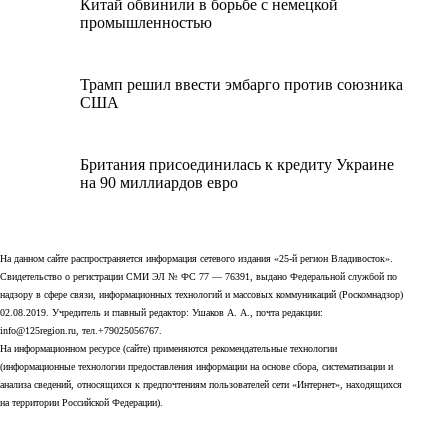
Китай обвинили в борьбе с немецкой
промышленностью
Трамп решил ввести эмбарго против союзника
США
Британия присоединилась к кредиту Украине
на 90 миллиардов евро
На данном сайте распространяется информация сетевого издания «25-й регион Владивосток».
Свидетельство о регистрации СМИ ЭЛ № ФС 77 — 76391, выдано Федеральной службой по
надзору в сфере связи, информационных технологий и массовых коммуникаций (Роскомнадзор)
02.08.2019. Учредитель и главный редактор: Ушаков А. А., почта редакции:
info@125region.ru, тел.+79025056767.
На информационном ресурсе (сайте) применяются рекомендательные технологии
(информационные технологии предоставления информации на основе сбора, систематизации и
анализа сведений, относящихся к предпочтениям пользователей сети «Интернет», находящихся
на территории Российской Федерации).