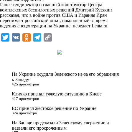
i
Ранее гендиректор и главный конструктор Центра
комплексных беспилотных решений Дмитрий Кузякин
k
рассказал, что в войне против США и Израиля Иран
перенимает российский опыт, накопленный за время
i
ведения спецоперации на Украине, передает
Lenta.ru
.
T
V
O
T
C
w
K
d
e
o
i
n
l
p
t
o
e
y
t
k
g
L
На Украине осудили Зеленского из-за его обращения
e
l
r
i
к Западу
425 просмотров
r
a
a
n
Кличко признал тяжелую ситуацию в Киеве
s
m
k
417 просмотров
s
ЕС принял жестокое решение по Украине
n
324 просмотра
i
На Западе предсказали Зеленскому свержение и
назвали его просроченным
k