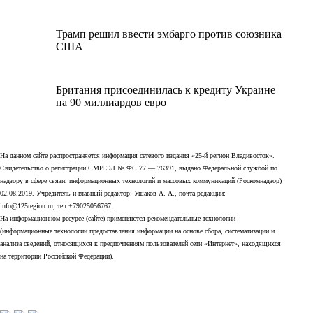
Трамп решил ввести эмбарго против союзника
США
Британия присоединилась к кредиту Украине
на 90 миллиардов евро
На данном сайте распространяется информация сетевого издания «25-й регион Владивосток».
Свидетельство о регистрации СМИ ЭЛ № ФС 77 — 76391, выдано Федеральной службой по
надзору в сфере связи, информационных технологий и массовых коммуникаций (Роскомнадзор)
02.08.2019. Учредитель и главный редактор: Ушаков А. А., почта редакции:
info@125region.ru, тел.+79025056767.
На информационном ресурсе (сайте) применяются рекомендательные технологии
(информационные технологии предоставления информации на основе сбора, систематизации и
анализа сведений, относящихся к предпочтениям пользователей сети «Интернет», находящихся
на территории Российской Федерации).