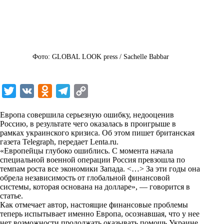
Фото: GLOBAL LOOK press / Sachelle Babbar
T
V
O
T
C
w
K
d
e
o
Европа совершила серьезную ошибку, недооценив
i
n
l
p
Россию, в результате чего оказалась в проигрыше в
рамках украинского кризиса. Об этом пишет британская
t
o
e
y
газета Telegraph, передает
Lenta.ru
.
t
k
g
L
«Европейцы глубоко ошиблись. С момента начала
специальной военной операции Россия превзошла по
e
l
r
i
темпам роста все экономики Запада. <…> За эти годы она
r
a
a
n
обрела независимость от глобальной финансовой
системы, которая основана на долларе», — говорится в
s
m
k
статье.
s
Как отмечает автор, настоящие финансовые проблемы
теперь испытывает именно Европа, осознавшая, что у нее
n
нет возможности продолжать оказывать помощь Украине