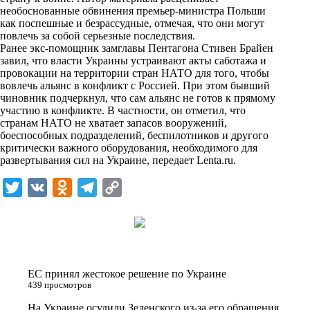
n
необоснованные обвинения премьер-министра Польши
i
как поспешные и безрассудные, отмечая, что они могут
повлечь за собой серьезные последствия.
k
Ранее экс-помощник замглавы Пентагона Стивен Брайен
завил, что власти Украины устраивают акты саботажа и
i
провокации на территории стран НАТО для того, чтобы
вовлечь альянс в конфликт с Россией. При этом бывший
чиновник подчеркнул, что сам альянс не готов к прямому
участию в конфликте. В частности, он отметил, что
странам НАТО не хватает запасов вооружений,
боеспособных подразделений, беспилотников и другого
критически важного оборудования, необходимого для
развертывания сил на Украине, передает
Lenta.ru
.
T
V
O
T
C
w
K
d
e
o
i
n
l
p
t
o
e
y
t
k
g
L
ЕС принял жестокое решение по Украине
e
l
r
i
439 просмотров
r
a
a
n
На Украине осудили Зеленского из-за его обращения