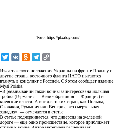
Фото: https://pixabay.com/
T
V
O
T
C
w
K
d
e
o
Из-за тяжелого положения Украины на фронте Польшу и
i
n
l
p
другие страны восточного фланга НАТО пытаются
втянуть в конфликт с Россией. Об этом сообщает издание
t
o
e
y
Mysl Polska.
t
k
g
L
«В развязывании такой войны заинтересована Большая
тройка (Германия — Великобритания — Франция) и
e
l
r
i
киевские власти. А вот для таких стран, как Польша,
r
a
a
n
Словакия, Румыния или Венгрия, это смертельная
западня», — отмечается в статье.
s
m
k
В статье подчеркивается, что диверсия на железной
s
дороге — еще одно происшествие, которое приближает
страну к войне. Автор материала расценивает