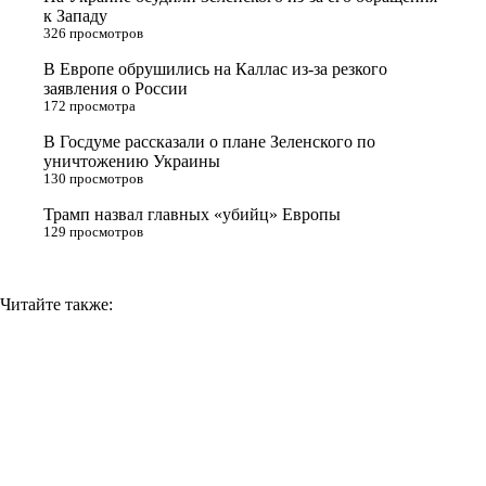
к Западу
s
m
k
326 просмотров
s
В Европе обрушились на Каллас из-за резкого
n
заявления о России
172 просмотра
i
В Госдуме рассказали о плане Зеленского по
k
уничтожению Украины
i
130 просмотров
Трамп назвал главных «убийц» Европы
129 просмотров
Читайте также: