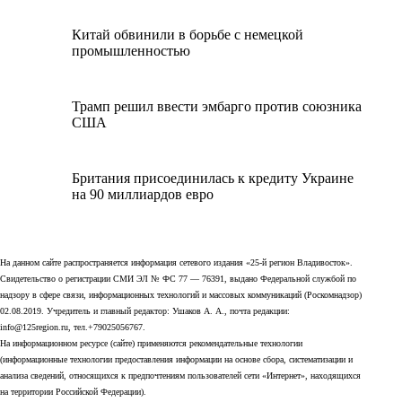
Китай обвинили в борьбе с немецкой
промышленностью
Трамп решил ввести эмбарго против союзника
США
Британия присоединилась к кредиту Украине
на 90 миллиардов евро
На данном сайте распространяется информация сетевого издания «25-й регион Владивосток».
Свидетельство о регистрации СМИ ЭЛ № ФС 77 — 76391, выдано Федеральной службой по
надзору в сфере связи, информационных технологий и массовых коммуникаций (Роскомнадзор)
02.08.2019. Учредитель и главный редактор: Ушаков А. А., почта редакции:
info@125region.ru, тел.+79025056767.
На информационном ресурсе (сайте) применяются рекомендательные технологии
(информационные технологии предоставления информации на основе сбора, систематизации и
анализа сведений, относящихся к предпочтениям пользователей сети «Интернет», находящихся
на территории Российской Федерации).