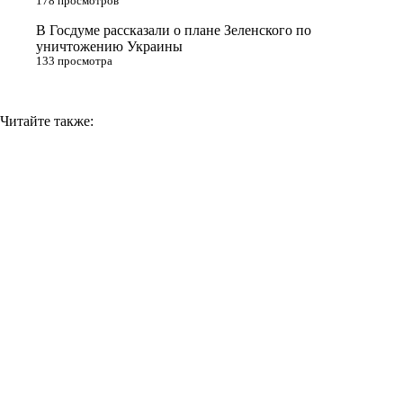
178 просмотров
k
i
В Госдуме рассказали о плане Зеленского по
уничтожению Украины
133 просмотра
Читайте также: