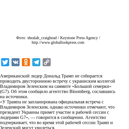
Фото: shealah_craighead / Keystone Press Agency /
http://www.globallookpress.com
T
V
O
T
C
w
K
d
e
o
Американский лидер Дональд Трамп не собирается
i
n
l
p
проводить двустороннюю встречу с украинским коллегой
Владимиром Зеленским на саммите «Большой семерки»
t
o
e
y
(G7). Об этом сообщило агентство Bloomberg, сославшись
t
k
g
L
на источники.
«У Трампа не запланирована официальная встреча с
e
l
r
i
Владимиром Зеленским, однако источники отмечают, что
r
a
a
n
президент Украины примет участие в рабочей сессии с
лидерами G7», — говорится в сообщении. Агентство
s
m
k
подчеркивает, что во время этой рабочей сессии Трамп и
s
Зеленский могут увидеться.