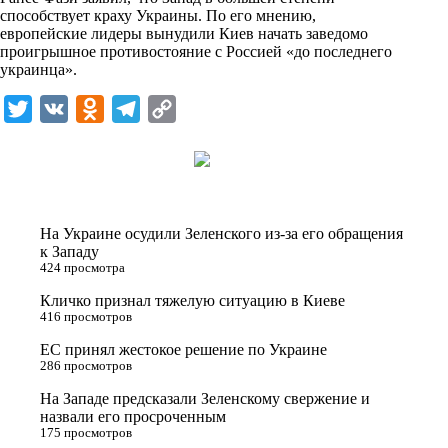
n
способствует краху Украины. По его мнению,
i
европейские лидеры вынудили Киев начать заведомо
проигрышное противостояние с Россией «до последнего
k
украинца».
i
T
V
O
T
C
w
K
d
e
o
i
n
l
p
t
o
e
y
t
k
g
L
На Украине осудили Зеленского из-за его обращения
e
l
r
i
к Западу
424 просмотра
r
a
a
n
Кличко признал тяжелую ситуацию в Киеве
s
m
k
416 просмотров
s
ЕС принял жестокое решение по Украине
n
286 просмотров
i
На Западе предсказали Зеленскому свержение и
назвали его просроченным
k
175 просмотров
i