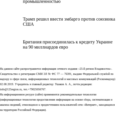
промышленностью
Трамп решил ввести эмбарго против союзника
США
Британия присоединилась к кредиту Украине
на 90 миллиардов евро
На данном сайте распространяется информация сетевого издания «25-й регион Владивосток».
Свидетельство о регистрации СМИ ЭЛ № ФС 77 — 76391, выдано Федеральной службой по
надзору в сфере связи, информационных технологий и массовых коммуникаций (Роскомнадзор)
02.08.2019. Учредитель и главный редактор: Ушаков А. А., почта редакции:
info@125region.ru, тел.+79025056767.
На информационном ресурсе (сайте) применяются рекомендательные технологии
(информационные технологии предоставления информации на основе сбора, систематизации и
анализа сведений, относящихся к предпочтениям пользователей сети «Интернет», находящихся
на территории Российской Федерации).