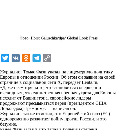
Фото: Horst Galuschka/dpa/ Global Look Press
T
V
O
T
C
w
K
d
e
o
Журналист Томас Фази указал на лицемерную политику
i
n
l
p
Европы в отношении России. Об этом он заявил на своей
странице в социальной сети X, передает
t
o
e
y
Lenta.ru
.
«Даже несмотря на то, что становится совершенно
t
k
g
L
очевидным, что единственная военная угроза для Европы
исходит от Вашингтона, европейские лидеры
e
l
r
i
продолжают пресмыкаться перед [президентом США
r
a
a
n
Дональдом] Трампом», — написал он.
Журналист также отметил, что Европейский союз (ЕС)
s
m
k
одновременно разжигает войну против России, и это
s
безумие.
Ранее Фази заявил, что Запад в большей степени