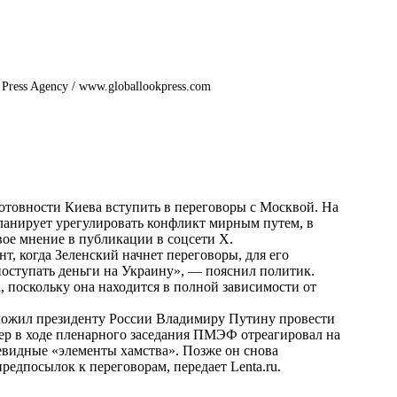
 Press Agency / www.globallookpress.com
готовности Киева вступить в переговоры с Москвой. На
 планирует урегулировать конфликт мирным путем, в
ое мнение в публикации в соцсети Х.
т, когда Зеленский начнет переговоры, для его
т поступать деньги на Украину», — пояснил политик.
 поскольку она находится в полной зависимости от
дложил президенту России Владимиру Путину провести
дер в ходе пленарного заседания ПМЭФ отреагировал на
чевидные «элементы хамства». Позже он снова
 предпосылок к переговорам, передает
Lenta.ru
.