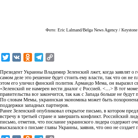
Фото: Eric Lalmand/Belga News Agency / Keystone
T
V
O
T
C
w
K
d
e
o
Президент Украины Владимир Зеленский лжет, когда заявлят о 
i
n
l
p
самом деле это решение будет стоить ему власти, так что он не
этом его уличил финский политик Армандо Мема, он выразил св
t
o
e
y
«Зеленский не намерен вести диалог с Россией. <…> В тот момен
t
k
g
L
правительства все закончится, так как с Запада больше не буду
По словам Мемы, украинская экономика может быть похоронена,
e
l
r
i
поддержки западных партнеров.
r
a
a
n
Ранее Зеленский опубликовал открытое письмо, в котором пре
встречу в третьей стране и завершить конфликт. Российский ли
s
m
k
письмо, отметив, что послание украинского лидера содержит о
s
высказался о письме главы Украины, заявив, что оно не создает
n