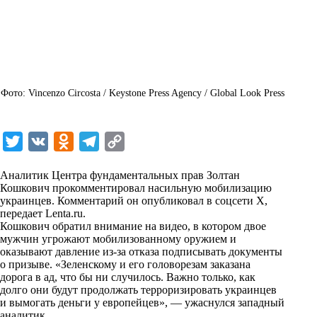
Фото: Vincenzo Circosta / Keystone Press Agency / Global Look Press
T
V
O
T
C
w
K
d
e
o
Аналитик Центра фундаментальных прав Золтан
i
n
l
p
Кошкович прокомментировал насильную мобилизацию
украинцев. Комментарий он опубликовал в соцсети X,
t
o
e
y
передает
Lenta.ru
.
t
k
g
L
Кошкович обратил внимание на видео, в котором двое
мужчин угрожают мобилизованному оружием и
e
l
r
i
оказывают давление из-за отказа подписывать документы
r
a
a
n
о призыве. «Зеленскому и его головорезам заказана
дорога в ад, что бы ни случилось. Важно только, как
s
m
k
долго они будут продолжать терроризировать украинцев
s
и вымогать деньги у европейцев», — ужаснулся западный
аналитик.