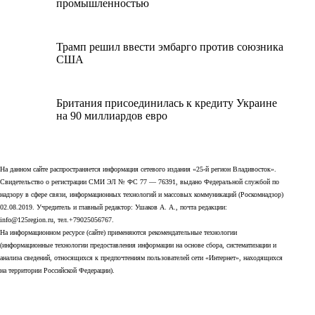
промышленностью
Трамп решил ввести эмбарго против союзника
США
Британия присоединилась к кредиту Украине
на 90 миллиардов евро
На данном сайте распространяется информация сетевого издания «25-й регион Владивосток».
Свидетельство о регистрации СМИ ЭЛ № ФС 77 — 76391, выдано Федеральной службой по
надзору в сфере связи, информационных технологий и массовых коммуникаций (Роскомнадзор)
02.08.2019. Учредитель и главный редактор: Ушаков А. А., почта редакции:
info@125region.ru, тел.+79025056767.
На информационном ресурсе (сайте) применяются рекомендательные технологии
(информационные технологии предоставления информации на основе сбора, систематизации и
анализа сведений, относящихся к предпочтениям пользователей сети «Интернет», находящихся
на территории Российской Федерации).