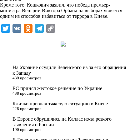
n
Кроме того, Кошкович заявил, что победа премьер-
i
министра Венгрии Виктора Орбана на выборах является
одним из способов избавиться от террора в Киеве.
k
i
T
V
O
T
C
w
K
d
e
o
i
n
l
p
t
o
e
y
t
k
g
L
На Украине осудили Зеленского из-за его обращения
e
l
r
i
к Западу
439 просмотров
r
a
a
n
ЕС принял жестокое решение по Украине
s
m
k
438 просмотров
s
Кличко признал тяжелую ситуацию в Киеве
n
228 просмотров
i
В Европе обрушились на Каллас из-за резкого
заявления о России
k
190 просмотров
i
В Госдуме рассказали о плане Зеленского по