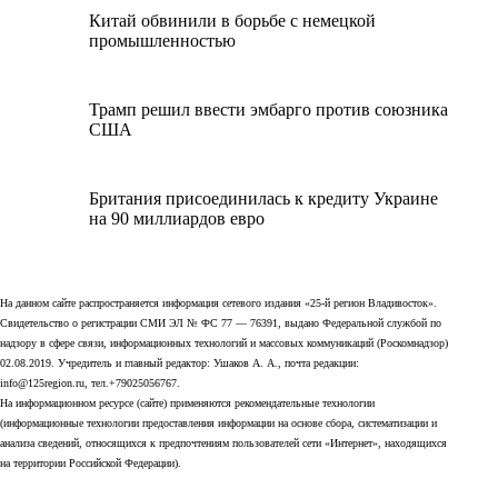
Китай обвинили в борьбе с немецкой
промышленностью
Трамп решил ввести эмбарго против союзника
США
Британия присоединилась к кредиту Украине
на 90 миллиардов евро
На данном сайте распространяется информация сетевого издания «25-й регион Владивосток».
Свидетельство о регистрации СМИ ЭЛ № ФС 77 — 76391, выдано Федеральной службой по
надзору в сфере связи, информационных технологий и массовых коммуникаций (Роскомнадзор)
02.08.2019. Учредитель и главный редактор: Ушаков А. А., почта редакции:
info@125region.ru, тел.+79025056767.
На информационном ресурсе (сайте) применяются рекомендательные технологии
(информационные технологии предоставления информации на основе сбора, систематизации и
анализа сведений, относящихся к предпочтениям пользователей сети «Интернет», находящихся
на территории Российской Федерации).