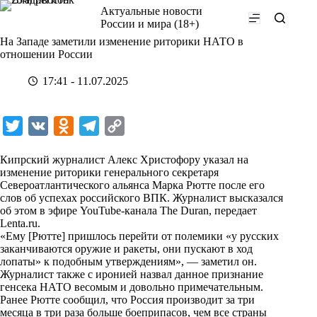
Перейти
Актуальные новости
к
России и мира (18+)
сути
На Западе заметили изменение риторики НАТО в
отношении России
17:41 - 11.07.2025
T
V
O
T
C
w
K
d
e
o
Кипрский журналист Алекс Христофору указал на
i
n
l
p
изменение риторики генерального секретаря
Североатлантического альянса Марка Рютте после его
t
o
e
y
слов об успехах российского ВПК. Журналист высказался
t
k
g
L
об этом в эфире YouTube-канала The Duran, передает
Lenta.ru
.
e
l
r
i
«Ему [Рютте] пришлось перейти от полемики «у русских
r
a
a
n
заканчиваются оружие и ракеты, они пускают в ход
лопаты» к подобным утверждениям», — заметил он.
s
m
k
Журналист также с иронией назвал данное признание
s
генсека НАТО весомым и довольно примечательным.
Ранее Рютте сообщил, что Россия производит за три
n
месяца в три раза больше боеприпасов, чем все страны