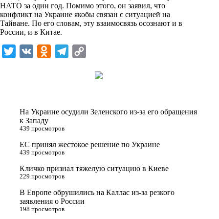
i
НАТО за один год. Помимо этого, он заявил, что
конфликт на Украине якобы связан с ситуацией на
k
Тайване. По его словам, эту взаимосвязь осознают и в
России, и в Китае.
i
T
V
O
T
C
w
K
d
e
o
i
n
l
p
t
o
e
y
t
k
g
L
На Украине осудили Зеленского из-за его обращения
e
l
r
i
к Западу
439 просмотров
r
a
a
n
ЕС принял жестокое решение по Украине
s
m
k
439 просмотров
s
Кличко признал тяжелую ситуацию в Киеве
n
229 просмотров
i
В Европе обрушились на Каллас из-за резкого
заявления о России
k
198 просмотров
i