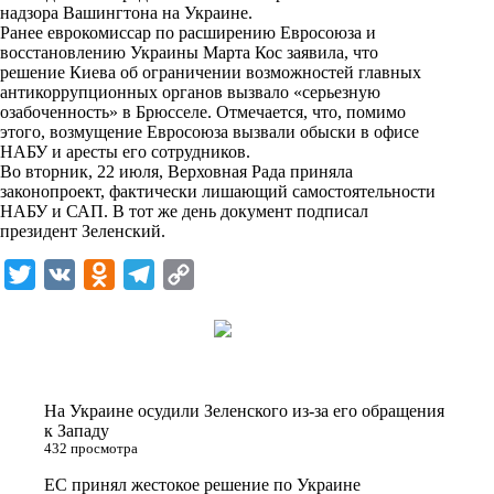
надзора Вашингтона на Украине.
k
Ранее еврокомиссар по расширению Евросоюза и
восстановлению Украины Марта Кос заявила, что
i
решение Киева об ограничении возможностей главных
антикоррупционных органов вызвало «серьезную
озабоченность» в Брюсселе. Отмечается, что, помимо
этого, возмущение Евросоюза вызвали обыски в офисе
НАБУ и аресты его сотрудников.
Во вторник, 22 июля, Верховная Рада приняла
законопроект, фактически лишающий самостоятельности
НАБУ и САП. В тот же день документ подписал
президент Зеленский.
T
V
O
T
C
w
K
d
e
o
i
n
l
p
t
o
e
y
t
k
g
L
На Украине осудили Зеленского из-за его обращения
e
l
r
i
к Западу
432 просмотра
r
a
a
n
ЕС принял жестокое решение по Украине
s
m
k