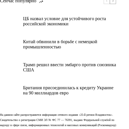
Сейчас популярно
ЦБ назвал условие для устойчивого роста
российской экономики
Китай обвинили в борьбе с немецкой
промышленностью
Трамп решил ввести эмбарго против союзника
США
Британия присоединилась к кредиту Украине
на 90 миллиардов евро
На данном сайте распространяется информация сетевого издания «25-й регион Владивосток».
Свидетельство о регистрации СМИ ЭЛ № ФС 77 — 76391, выдано Федеральной службой по
надзору в сфере связи, информационных технологий и массовых коммуникаций (Роскомнадзор)