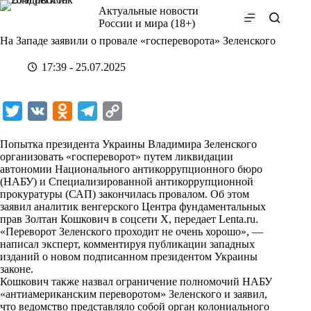
Перейти
Актуальные новости
к
России и мира (18+)
сути
На Западе заявили о провале «госпереворота» Зеленского
17:39 - 25.07.2025
T
V
O
T
C
w
K
d
e
o
Попытка президента Украины Владимира Зеленского
i
n
l
p
организовать «госпереворот» путем ликвидации
автономии Национального антикоррупционного бюро
t
o
e
y
(НАБУ) и Специализированной антикоррупционной
t
k
g
L
прокуратуры (САП) закончилась провалом. Об этом
заявил аналитик венгерского Центра фундаментальных
e
l
r
i
прав Золтан Кошкович в соцсети Х, передает
Lenta.ru
.
r
a
a
n
«Переворот Зеленского проходит не очень хорошо», —
написал эксперт, комментируя публикации западных
s
m
k
изданий о новом подписанном президентом Украины
s
законе.
Кошкович также назвал ограничение полномочий НАБУ
n
«антиамериканским переворотом» Зеленского и заявил,
i
что ведомство представляло собой орган колониального