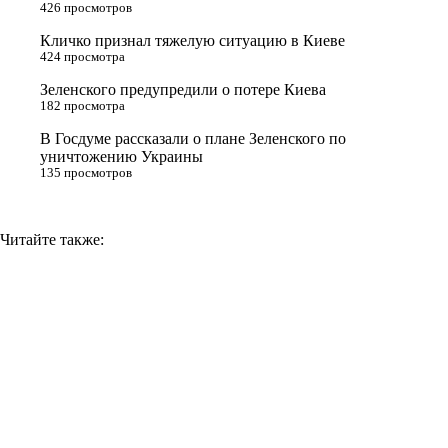
426 просмотров
s
Кличко признал тяжелую ситуацию в Киеве
n
424 просмотра
i
Зеленского предупредили о потере Киева
182 просмотра
k
i
В Госдуме рассказали о плане Зеленского по
уничтожению Украины
135 просмотров
Читайте также: