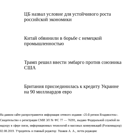
ЦБ назвал условие для устойчивого роста
российской экономики
Китай обвинили в борьбе с немецкой
промышленностью
Трамп решил ввести эмбарго против союзника
США
Британия присоединилась к кредиту Украине
на 90 миллиардов евро
На данном сайте распространяется информация сетевого издания «25-й регион Владивосток».
Свидетельство о регистрации СМИ ЭЛ № ФС 77 — 76391, выдано Федеральной службой по
надзору в сфере связи, информационных технологий и массовых коммуникаций (Роскомнадзор)
02.08.2019. Учредитель и главный редактор: Ушаков А. А., почта редакции: