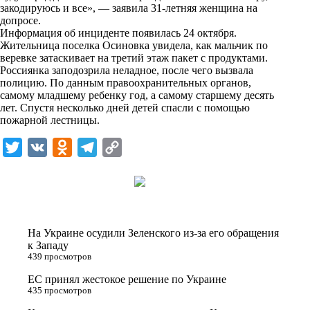
i
закодируюсь и все», — заявила 31-летняя женщина на
допросе.
k
Информация об инциденте появилась 24 октября.
Жительница поселка Осиновка увидела, как мальчик по
i
веревке затаскивает на третий этаж пакет с продуктами.
Россиянка заподозрила неладное, после чего вызвала
полицию. По данным правоохранительных органов,
самому младшему ребенку год, а самому старшему десять
лет. Спустя несколько дней детей спасли с помощью
пожарной лестницы.
T
V
O
T
C
w
K
d
e
o
i
n
l
p
t
o
e
y
t
k
g
L
На Украине осудили Зеленского из-за его обращения
e
l
r
i
к Западу
439 просмотров
r
a
a
n
ЕС принял жестокое решение по Украине
s
m
k
435 просмотров
s