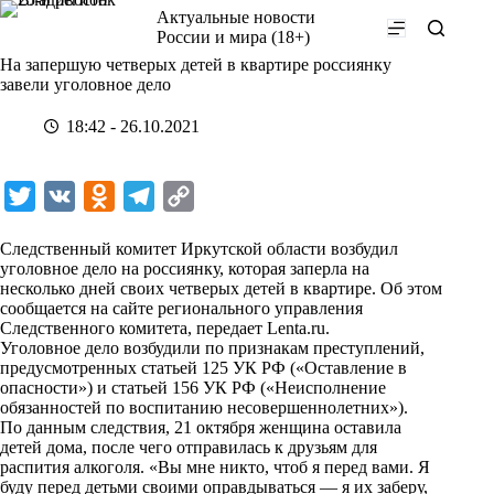
Перейти
Актуальные новости
к
России и мира (18+)
сути
На запершую четверых детей в квартире россиянку
завели уголовное дело
18:42 - 26.10.2021
T
V
O
T
C
w
K
d
e
o
Следственный комитет Иркутской области возбудил
i
n
l
p
уголовное дело на россиянку, которая заперла на
несколько дней своих четверых детей в квартире. Об этом
t
o
e
y
сообщается на сайте регионального управления
t
k
g
L
Следственного комитета,
передает
Lenta.ru.
Уголовное дело возбудили по признакам преступлений,
e
l
r
i
предусмотренных статьей 125 УК РФ («Оставление в
r
a
a
n
опасности») и статьей 156 УК РФ («Неисполнение
обязанностей по воспитанию несовершеннолетних»).
s
m
k
По данным следствия, 21 октября женщина оставила
s
детей дома, после чего отправилась к друзьям для
распития алкоголя. «Вы мне никто, чтоб я перед вами. Я
n
буду перед детьми своими оправдываться — я их заберу,