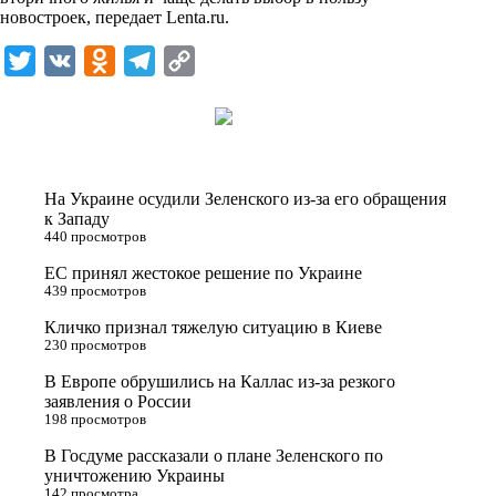
i
новостроек, передает
Lenta.ru
.
k
T
V
O
T
C
i
w
K
d
e
o
i
n
l
p
t
o
e
y
t
k
g
L
На Украине осудили Зеленского из-за его обращения
e
l
r
i
к Западу
440 просмотров
r
a
a
n
ЕС принял жестокое решение по Украине
s
m
k
439 просмотров
s
Кличко признал тяжелую ситуацию в Киеве
n
230 просмотров
i
В Европе обрушились на Каллас из-за резкого
заявления о России
k
198 просмотров
i
В Госдуме рассказали о плане Зеленского по
уничтожению Украины
142 просмотра