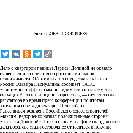
Фото: GLOBAL LOOK PRESS
T
V
O
T
C
w
K
d
e
o
Дело с квартирой певицы Ларисы Долиной не оказало
i
n
l
p
существенного влияния на российский рынок
недвижимости. Об этом заявила председатель Банка
t
o
e
y
России Эльвира Набиуллина, сообщает
ТАСС
.
t
k
g
L
«Системного эффекта мы не видим сейчас потому, что
ситуация была в принципе разрешена», — отметила глава
e
l
r
i
регулятора во время пресс-конференции по итогам
r
a
a
n
заседания совета директоров Центробанка.
Ранее вице-президент Российского союза строителей
s
m
k
Максим Федорченко назвал положительные стороны
s
«эффекта Долиной». По его словам, на фоне скандального
дела россияне стали осторожнее относиться к покупке
n
вторичного жилья и чаще делать выбор в пользу