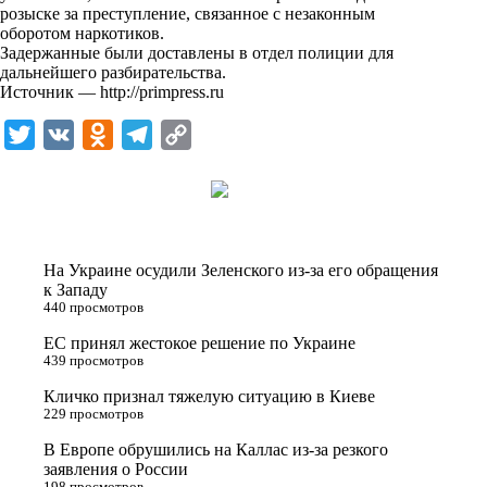
розыске за преступление, связанное с незаконным
k
оборотом наркотиков.
Задержанные были доставлены в отдел полиции для
i
дальнейшего разбирательства.
Источник —
http://primpress.ru
T
V
O
T
C
w
K
d
e
o
i
n
l
p
t
o
e
y
t
k
g
L
На Украине осудили Зеленского из-за его обращения
e
l
r
i
к Западу
440 просмотров
r
a
a
n
ЕС принял жестокое решение по Украине
s
m
k
439 просмотров
s
Кличко признал тяжелую ситуацию в Киеве
n
229 просмотров
i
В Европе обрушились на Каллас из-за резкого
заявления о России
k
198 просмотров