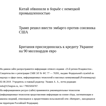
Китай обвинили в борьбе с немецкой
промышленностью
Трамп решил ввести эмбарго против союзника
США
Британия присоединилась к кредиту Украине
на 90 миллиардов евро
На данном сайте распространяется информация сетевого издания «25-й регион Владивосток».
Свидетельство о регистрации СМИ ЭЛ № ФС 77 — 76391, выдано Федеральной службой по
надзору в сфере связи, информационных технологий и массовых коммуникаций (Роскомнадзор)
02.08.2019. Учредитель и главный редактор: Ушаков А. А., почта редакции:
info@125region.ru, тел.+79025056767.
На информационном ресурсе (сайте) применяются рекомендательные технологии
(информационные технологии предоставления информации на основе сбора, систематизации и
анализа сведений, относящихся к предпочтениям пользователей сети «Интернет», находящихся
на территории Российской Федерации).