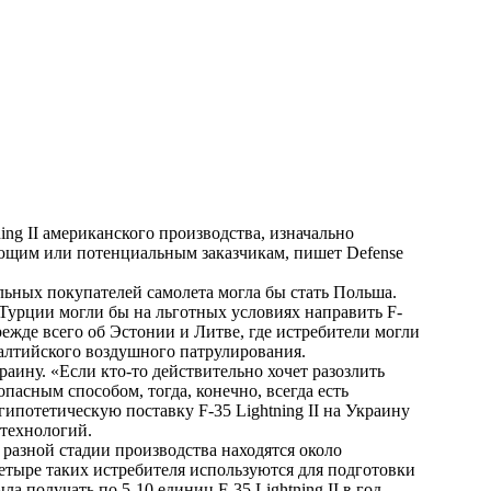
ng II американского производства, изначально
ющим или потенциальным заказчикам, пишет Defense
ьных покупателей самолета могла бы стать Польша.
Турции могли бы на льготных условиях направить F-
прежде всего об Эстонии и Литве, где истребители могли
Балтийского воздушного патрулирования.
раину. «Если кто-то действительно хочет разозлить
асным способом, тогда, конечно, всегда есть
гипотетическую поставку F-35 Lightning II на Украину
 технологий.
разной стадии производства находятся около
четыре таких истребителя используются для подготовки
а получать по 5-10 единиц F-35 Lightning II в год.