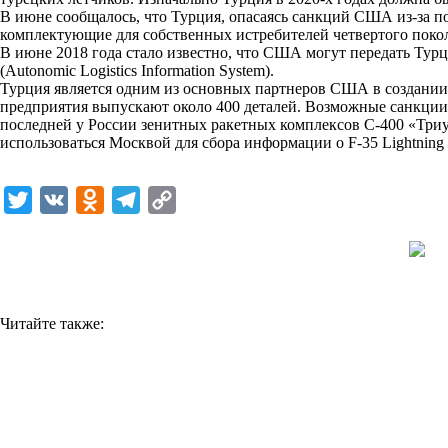
В июне сообщалось, что Турция, опасаясь санкций США из-за п
k
комплектующие для собственных истребителей четвертого покол
В июне 2018 года стало известно, что США могут передать Турци
i
(Autonomic Logistics Information System).
Турция является одним из основных партнеров США в создании F
предприятия выпускают около 400 деталей. Возможные санкци
последней у России зенитных ракетных комплексов С-400 «Три
использоваться Москвой для сбора информации о F-35 Lightning
T
V
O
T
C
w
K
d
e
o
i
n
l
p
t
o
e
y
t
k
g
L
Читайте также:
e
l
r
i
r
a
a
n
s
m
k
s