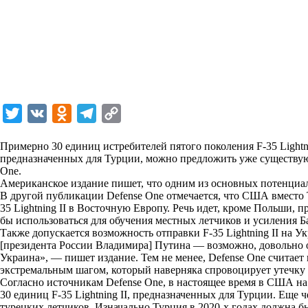
T
V
O
T
C
w
K
d
e
o
Примерно 30 единиц истребителей пятого поколения F-35 Lightni
i
n
l
p
предназначенных для Турции, можно предложить уже существу
One.
t
o
e
y
Американское издание пишет, что одним из основных потенциал
t
k
g
L
В другой публикации Defense One отмечается, что США вместо 
35 Lightning II в Восточную Европу. Речь идет, кроме Польши, 
e
l
r
i
бы использоваться для обучения местных летчиков и усиления 
r
a
a
n
Также допускается возможность отправки F-35 Lightning II на Ук
[президента России Владимира] Путина — возможно, довольно оп
s
m
k
Украина», — пишет издание. Тем не менее, Defense One считает 
s
экстремальным шагом, который наверняка спровоцирует утечку
Согласно источникам Defense One, в настоящее время в США на 
n
30 единиц F-35 Lightning II, предназначенных для Турции. Еще 
i
турецких летчиков. Изначально Турция в 2020-х годах должна был