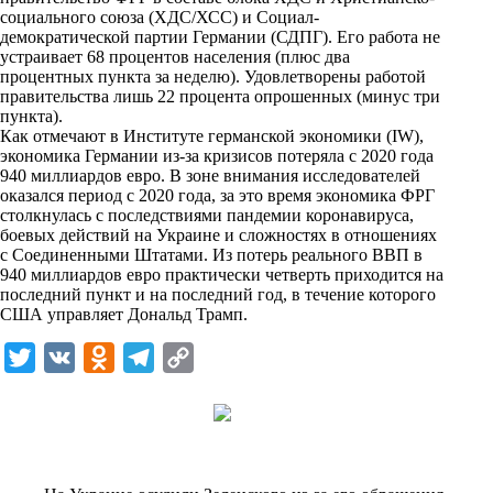
i
социального союза (ХДС/ХСС) и Социал-
демократической партии Германии (СДПГ). Его работа не
k
устраивает 68 процентов населения (плюс два
процентных пункта за неделю). Удовлетворены работой
i
правительства лишь 22 процента опрошенных (минус три
пункта).
Как отмечают в Институте германской экономики (IW),
экономика Германии из-за кризисов потеряла с 2020 года
940 миллиардов евро. В зоне внимания исследователей
оказался период с 2020 года, за это время экономика ФРГ
столкнулась с последствиями пандемии коронавируса,
боевых действий на Украине и сложностях в отношениях
с Соединенными Штатами. Из потерь реального ВВП в
940 миллиардов евро практически четверть приходится на
последний пункт и на последний год, в течение которого
США управляет Дональд Трамп.
T
V
O
T
C
w
K
d
e
o
i
n
l
p
t
o
e
y
t
k
g
L