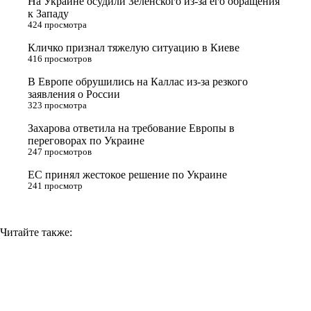
На Украине осудили Зеленского из-за его обращения
e
l
r
i
к Западу
424 просмотра
r
a
a
n
Кличко признал тяжелую ситуацию в Киеве
s
m
k
416 просмотров
s
В Европе обрушились на Каллас из-за резкого
n
заявления о России
323 просмотра
i
Захарова ответила на требование Европы в
k
переговорах по Украине
i
247 просмотров
ЕС принял жестокое решение по Украине
241 просмотр
Читайте также: