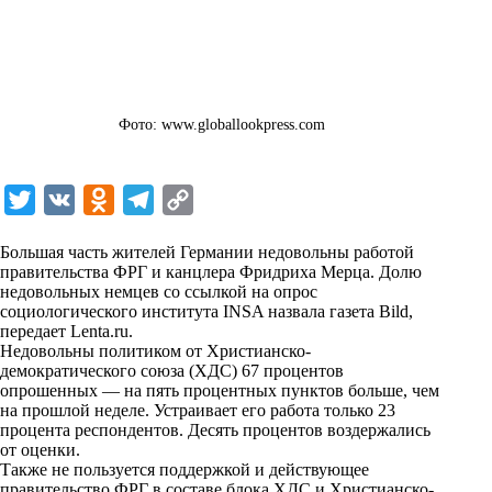
Фото: www.globallookpress.com
T
V
O
T
C
w
K
d
e
o
Большая часть жителей Германии недовольны работой
i
n
l
p
правительства ФРГ и канцлера Фридриха Мерца. Долю
недовольных немцев со ссылкой на опрос
t
o
e
y
социологического института INSA назвала газета Bild,
t
k
g
L
передает
Lenta.ru
.
Недовольны политиком от Христианско-
e
l
r
i
демократического союза (ХДС) 67 процентов
r
a
a
n
опрошенных — на пять процентных пунктов больше, чем
на прошлой неделе. Устраивает его работа только 23
s
m
k
процента респондентов. Десять процентов воздержались
s
от оценки.
Также не пользуется поддержкой и действующее
n
правительство ФРГ в составе блока ХДС и Христианско-