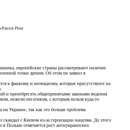
/Patrick Pleul
шника, европейские страны рассматривают наличие
военной точки зрения. Об этом он заявил в
ятся к фашизму и неонацизму, которые присутствуют на
.
асой и пренебрегать общепринятыми законами ведения
ом, нежели негативом, с которым нельзя куда-то
 на Украине, так как это больше проблема
скандал с Киевом из-за героизации нацизма. До этого
 в Польше отмечается рост антиукраинских