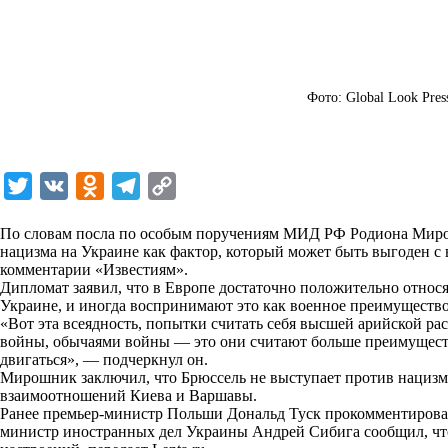
Фото: Global Look Press
T
V
O
T
C
w
K
d
e
o
По словам посла по особым поручениям МИД РФ Родиона Миро
i
n
l
p
нацизма на Украине как фактор, который может быть выгоден с 
комментарии «
t
Известиям
o
e
y
».
Дипломат заявил, что в Европе достаточно положительно относ
t
k
g
L
Украине, и иногда воспринимают это как военное преимущество
«Вот эта всеядность, попытки считать себя высшей арийской р
e
l
r
i
войны, обычаями войны — это они считают больше преимуществ
r
a
a
n
двигаться», — подчеркнул он.
Мирошник заключил, что Брюссель не выступает против нацизма
s
m
k
взаимоотношений Киева и Варшавы.
s
Ранее премьер-министр Польши Дональд Туск прокомментировал 
министр иностранных дел Украины Андрей Сибига сообщил, что
n