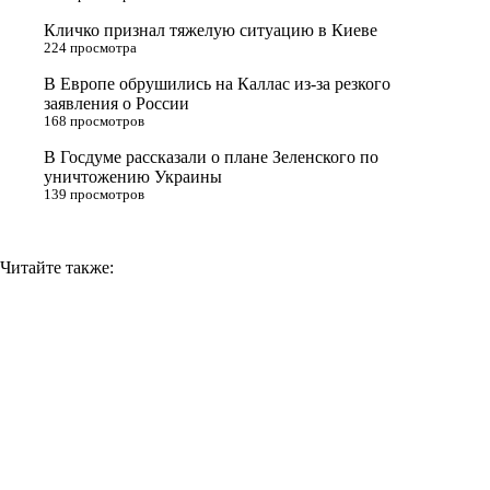
s
Кличко признал тяжелую ситуацию в Киеве
n
224 просмотра
i
В Европе обрушились на Каллас из-за резкого
заявления о России
k
168 просмотров
i
В Госдуме рассказали о плане Зеленского по
уничтожению Украины
139 просмотров
Читайте также: