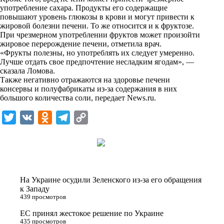
i
употребление сахара. Продукты его содержащие
повышают уровень глюкозы в крови и могут привести к
k
жировой болезни печени. То же относится и к фруктозе.
При чрезмерном употреблении фруктов может произойти
i
жировое перерождение печени, отметила врач.
«Фрукты полезны, но употреблять их следует умеренно.
Лучше отдать свое предпочтение несладким ягодам», —
сказала Ломова.
Также негативно отражаются на здоровье печени
консервы и полуфабрикаты из-за содержания в них
большого количества соли, передает
News.ru
.
T
V
O
T
C
w
K
d
e
o
i
n
l
p
t
o
e
y
t
k
g
L
На Украине осудили Зеленского из-за его обращения
e
l
r
i
к Западу
439 просмотров
r
a
a
n
ЕС принял жестокое решение по Украине
s
m
k
435 просмотров