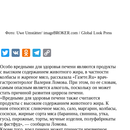
Фото: Uwe Umstätter/ imageBROKER.com / Global Look Press
T
V
O
T
C
w
K
d
e
o
Особо вредными для здоровья печени являются продукты
i
n
l
p
с высоким содержанием животного жира, в частности
колбасы и жареное мясо, рассказала «
t
o
e
y
Газете.Ru
» врач-
гастроэнтеролог Валерия Ломова. При этом, по ее словам,
t
k
g
L
самым опасным является алкоголь, поскольку он может
стать причиной развития цирроза печени.
e
l
r
i
«Вредными для здоровья печени также считаются
r
a
a
n
продукты с высоким содержанием животного жира. К
ним относятся: сливочное масло, сало, маргарин, колбасы,
s
m
k
сосиски, жирные сорта мяса (баранина, свинина, утка,
s
гусь), пирожные, торты, мучные изделия, полуфабрикаты
и фастфуд», — сообщила Ломова.
n
Кроме того, вред печени может принести чрезмерное