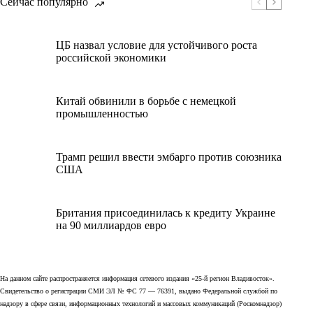
Сейчас популярно
ЦБ назвал условие для устойчивого роста
российской экономики
Китай обвинили в борьбе с немецкой
промышленностью
Трамп решил ввести эмбарго против союзника
США
Британия присоединилась к кредиту Украине
на 90 миллиардов евро
На данном сайте распространяется информация сетевого издания «25-й регион Владивосток».
Свидетельство о регистрации СМИ ЭЛ № ФС 77 — 76391, выдано Федеральной службой по
надзору в сфере связи, информационных технологий и массовых коммуникаций (Роскомнадзор)