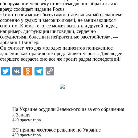
i
обнаружении человеку стоит немедленно обратиться к
врачу, сообщает издание
Focus
.
k
«Гипотензия может быть самостоятельным заболеванием:
особенно у худых и высоких людей, не занимающихся
i
спортом. Кроме того, ее может вызвать и другой недуг,
например, дисфункция щитовидки, сердечно-
сосудистыми болезни и нейрогенные расстройства», —
добавил Швингер.
Он считает, что для молодых пациентов пониженное
давление как правило не представляет угрозы. Для людей
старшего возраста оно все же грозит рядом последствий.
T
V
O
T
C
w
K
d
e
o
i
n
l
p
t
o
e
y
t
k
g
L
На Украине осудили Зеленского из-за его обращения
e
l
r
i
к Западу
440 просмотров
r
a
a
n
ЕС принял жестокое решение по Украине
s
m
k
439 просмотров