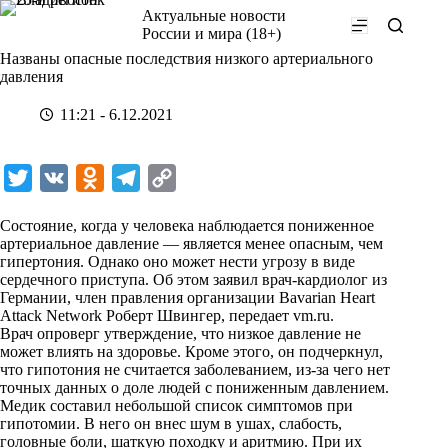
Перейти
Актуальные новости
к
России и мира (18+)
сути
Названы опасные последствия низкого артериального
давления
11:21 - 6.12.2021
T
V
O
T
C
w
K
d
e
o
Состояние, когда у человека наблюдается пониженное
i
n
l
p
артериальное давление — является менее опасным, чем
гипертония. Однако оно может нести угрозу в виде
t
o
e
y
сердечного приступа. Об этом заявил врач-кардиолог из
t
k
g
L
Германии, член правления организации Bavarian Heart
Attack Network Роберт Швингер, передает
vm.ru
.
e
l
r
i
Врач опроверг утверждение, что низкое давление не
r
a
a
n
может влиять на здоровье. Кроме этого, он подчеркнул,
что гипотония не считается заболеванием, из-за чего нет
s
m
k
точных данных о доле людей с пониженным давлением.
s
Медик составил небольшой список симптомов при
гипотомии. В него он внес шум в ушах, слабость,
n
головные боли, шаткую походку и аритмию. При их