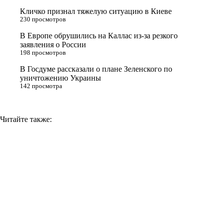
s
Кличко признал тяжелую ситуацию в Киеве
n
230 просмотров
i
В Европе обрушились на Каллас из-за резкого
заявления о России
k
198 просмотров
i
В Госдуме рассказали о плане Зеленского по
уничтожению Украины
142 просмотра
Читайте также: