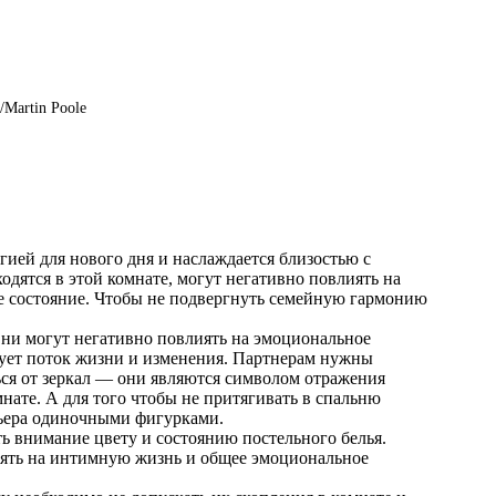
/Martin Poole
гией для нового дня и наслаждается близостью с
дятся в этой комнате, могут негативно повлиять на
е состояние. Чтобы не подвергнуть семейную гармонию
Они могут негативно повлиять на эмоциональное
рует поток жизни и изменения. Партнерам нужны
ься от зеркал — они являются символом отражения
мнате. А для того чтобы не притягивать в спальню
ерьера одиночными фигурками.
ть внимание цвету и состоянию постельного белья.
иять на интимную жизнь и общее эмоциональное