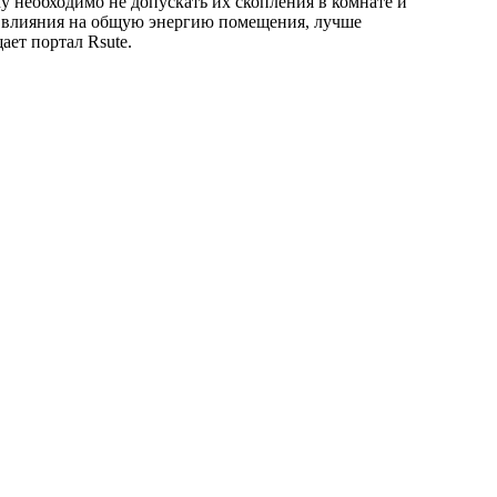
у необходимо не допускать их скопления в комнате и
о влияния на общую энергию помещения, лучше
щает портал
Rsute
.