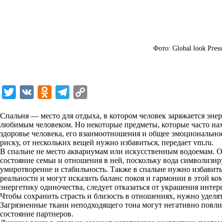
Фото: Global look Press
T
V
O
T
C
w
K
d
e
o
Спальня — место для отдыха, в котором человек заряжается энер
i
n
l
p
любимым человеком. Но некоторые предметы, которые часто нахо
здоровье человека, его взаимоотношения и общее эмоционально
t
o
e
y
риску, от нескольких вещей нужно избавиться, передает
vm.ru
.
t
k
g
L
В спальне не место аквариумам или искусственным водоемам. 
состояние семьи и отношения в ней, поскольку вода символизи
e
l
r
i
умиротворение и стабильность. Также в спальне нужно избавит
r
a
a
n
реальности и могут исказить баланс покоя и гармонии в этой ко
энергетику одиночества, следует отказаться от украшения инт
s
m
k
Чтобы сохранить страсть и близость в отношениях, нужно уделя
s
Загрязненные ткани неподходящего тона могут негативно повл
состояние партнеров.
n