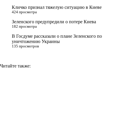
s
Кличко признал тяжелую ситуацию в Киеве
n
424 просмотра
i
Зеленского предупредили о потере Киева
182 просмотра
k
i
В Госдуме рассказали о плане Зеленского по
уничтожению Украины
135 просмотров
Читайте также: