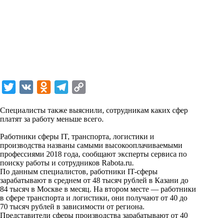
T
V
O
T
C
w
K
d
e
o
Специалисты также выяснили, сотрудникам каких сфер
i
n
l
p
платят за работу меньше всего.
t
o
e
y
Работники сферы IT, транспорта, логистики и
t
k
g
L
производства названы самыми высокооплачиваемыми
профессиями 2018 года, сообщают эксперты сервиса по
e
l
r
i
поиску работы и сотрудников Rabota.ru.
r
a
a
n
По данным специалистов, работники IT-сферы
зарабатывают в среднем от 48 тысяч рублей в Казани до
s
m
k
84 тысяч в Москве в месяц. На втором месте — работники
s
в сфере транспорта и логистики, они получают от 40 до
70 тысяч рублей в зависимости от региона.
n
Представители сферы производства зарабатывают от 40