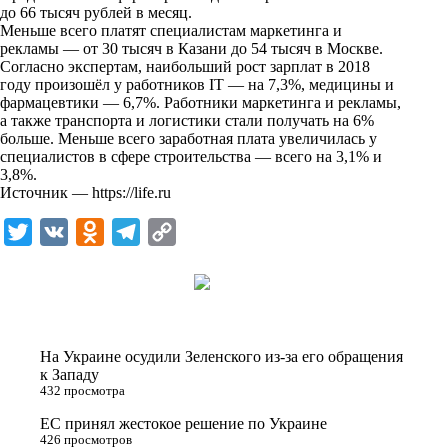
i
до 66 тысяч рублей в месяц.
Меньше всего платят специалистам маркетинга и
k
рекламы — от 30 тысяч в Казани до 54 тысяч в Москве.
Согласно экспертам, наибольший рост зарплат в 2018
i
году произошёл у работников IT — на 7,3%, медицины и
фармацевтики — 6,7%. Работники маркетинга и рекламы,
а также транспорта и логистики стали получать на 6%
больше. Меньше всего заработная плата увеличилась у
специалистов в сфере строительства — всего на 3,1% и
3,8%.
Источник —
https://life.ru
T
V
O
T
C
w
K
d
e
o
i
n
l
p
t
o
e
y
t
k
g
L
На Украине осудили Зеленского из-за его обращения
e
l
r
i
к Западу
432 просмотра
r
a
a
n
ЕС принял жестокое решение по Украине
s
m
k
426 просмотров