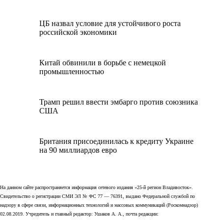
ЦБ назвал условие для устойчивого роста
российской экономики
Китай обвинили в борьбе с немецкой
промышленностью
Трамп решил ввести эмбарго против союзника
США
Британия присоединилась к кредиту Украине
на 90 миллиардов евро
На данном сайте распространяется информация сетевого издания «25-й регион Владивосток».
Свидетельство о регистрации СМИ ЭЛ № ФС 77 — 76391, выдано Федеральной службой по
надзору в сфере связи, информационных технологий и массовых коммуникаций (Роскомнадзор)
02.08.2019. Учредитель и главный редактор: Ушаков А. А., почта редакции: