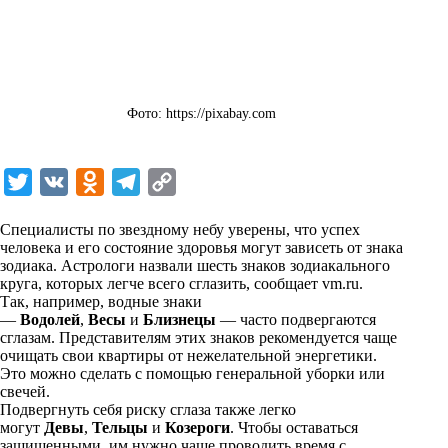
Фото: https://pixabay.com
T
V
O
T
C
w
K
d
e
o
Специалисты по звездному небу уверены, что успех
i
n
l
p
человека и его состояние здоровья могут зависеть от знака
зодиака. Астрологи назвали шесть знаков зодиакального
t
o
e
y
круга, которых легче всего сглазить, сообщает
vm.ru
.
t
k
g
L
Так, например, водные знаки
—
Водолей
,
Весы
и
Близнецы
— часто подвергаются
e
l
r
i
сглазам. Представителям этих знаков рекомендуется чаще
r
a
a
n
очищать свои квартиры от нежелательной энергетики.
Это можно сделать с помощью генеральной уборки или
s
m
k
свечей.
s
Подвергнуть себя риску сглаза также легко
могут
Девы
,
Тельцы
и
Козероги
. Чтобы оставаться
n
защищенными, им нужно чаще проводить время с