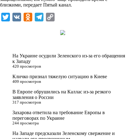
i
близкими, передает
Пятый канал
.
k
T
V
O
T
C
i
w
K
d
e
o
i
n
l
p
t
o
e
y
t
k
g
L
На Украине осудили Зеленского из-за его обращения
e
l
r
i
к Западу
420 просмотров
r
a
a
n
Кличко признал тяжелую ситуацию в Киеве
s
m
k
409 просмотров
s
В Европе обрушились на Каллас из-за резкого
n
заявления о России
317 просмотров
i
Захарова ответила на требование Европы в
k
переговорах по Украине
i
244 просмотра
На Западе предсказали Зеленскому свержение и
назвали его просроченным