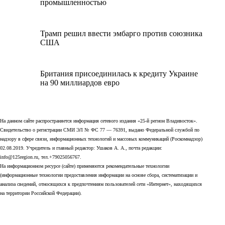
промышленностью
Трамп решил ввести эмбарго против союзника
США
Британия присоединилась к кредиту Украине
на 90 миллиардов евро
На данном сайте распространяется информация сетевого издания «25-й регион Владивосток».
Свидетельство о регистрации СМИ ЭЛ № ФС 77 — 76391, выдано Федеральной службой по
надзору в сфере связи, информационных технологий и массовых коммуникаций (Роскомнадзор)
02.08.2019. Учредитель и главный редактор: Ушаков А. А., почта редакции:
info@125region.ru, тел.+79025056767.
На информационном ресурсе (сайте) применяются рекомендательные технологии
(информационные технологии предоставления информации на основе сбора, систематизации и
анализа сведений, относящихся к предпочтениям пользователей сети «Интернет», находящихся
на территории Российской Федерации).