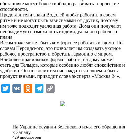
i
обстановке могут более свободно развивать творческие
способности.
k
Представители знака Водолей любят работать в своем
ритме и не могут быть зависимыми от других, поэтому
i
им тоже подходит удаленная работа. Дома они получают
необходимую возможность индивидуального рабочего
плана.
Весам тоже может быть комфортнее работать из дома. По
словам Персидского, это позволяет им создавать уютное
рабочее пространство и обретать гармонию с миром.
Наиболее правильным формат работы на дому может
стать для Тельцов, которые особенно любят спокойствие и
удобство. Он позволит им наслаждаться покоем и быть
продуктивными, приводит слова эксперта «
Москва 24
».
T
V
O
T
C
w
K
d
e
o
i
n
l
p
t
o
e
y
t
k
g
L
На Украине осудили Зеленского из-за его обращения
e
l
r
i
к Западу
429 просмотров