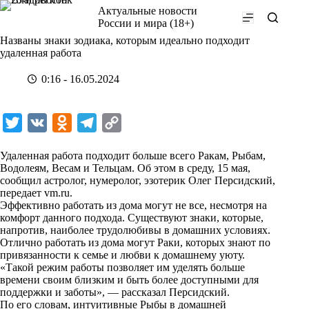
Перейти
Актуальные новости
к
России и мира (18+)
сути
Названы знаки зодиака, которым идеально подходит
удаленная работа
0:16 - 16.05.2024
T
V
O
T
C
w
K
d
e
o
Удаленная работа подходит больше всего Ракам, Рыбам,
i
n
l
p
Водолеям, Весам и Тельцам. Об этом в среду, 15 мая,
сообщил астролог, нумеролог, эзотерик Олег Персидский,
t
o
e
y
передает
vm.ru
.
t
k
g
L
Эффективно работать из дома могут не все, несмотря на
комфорт данного подхода. Существуют знаки, которые,
e
l
r
i
напротив, наиболее трудолюбивы в домашних условиях.
r
a
a
n
Отлично работать из дома могут Раки, которых знают по
привязанности к семье и любви к домашнему уюту.
s
m
k
«Такой режим работы позволяет им уделять больше
s
времени своим близким и быть более доступными для
поддержки и заботы», — рассказал Персидский.
n
По его словам, интуитивные Рыбы в домашней