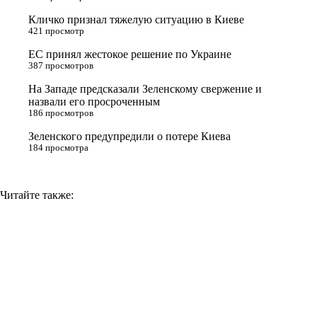
r
a
a
n
Кличко признал тяжелую ситуацию в Киеве
s
m
k
421 просмотр
s
ЕС принял жестокое решение по Украине
n
387 просмотров
i
На Западе предсказали Зеленскому свержение и
назвали его просроченным
k
186 просмотров
i
Зеленского предупредили о потере Киева
184 просмотра
Читайте также: