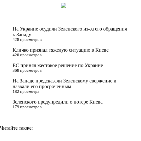
i
n
l
p
t
o
e
y
t
k
g
L
На Украине осудили Зеленского из-за его обращения
e
l
r
i
к Западу
428 просмотров
r
a
a
n
Кличко признал тяжелую ситуацию в Киеве
s
m
k
420 просмотров
s
ЕС принял жестокое решение по Украине
n
368 просмотров
i
На Западе предсказали Зеленскому свержение и
назвали его просроченным
k
182 просмотра
i
Зеленского предупредили о потере Киева
179 просмотров
Читайте также: