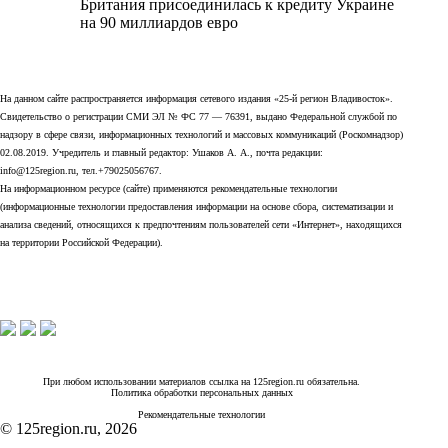
Британия присоединилась к кредиту Украине
на 90 миллиардов евро
На данном сайте распространяется информация сетевого издания «25-й регион Владивосток».
Свидетельство о регистрации СМИ ЭЛ № ФС 77 — 76391, выдано Федеральной службой по
надзору в сфере связи, информационных технологий и массовых коммуникаций (Роскомнадзор)
02.08.2019. Учредитель и главный редактор: Ушаков А. А., почта редакции:
info@125region.ru, тел.+79025056767.
На информационном ресурсе (сайте) применяются рекомендательные технологии
(информационные технологии предоставления информации на основе сбора, систематизации и
анализа сведений, относящихся к предпочтениям пользователей сети «Интернет», находящихся
на территории Российской Федерации).
При любом использовании материалов ссылка на 125region.ru обязательна.
Политика обработки персональных данных
Рекомендательные технологии
© 125region.ru, 2026