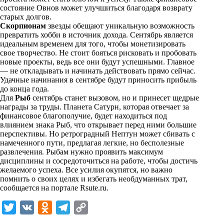
n
состояние Овнов может улучшиться благодаря возврату
i
старых долгов.
Скорпионам
звезды обещают уникальную возможность
k
превратить хобби в источник дохода. Сентябрь является
идеальным временем для того, чтобы монетизировать
i
свое творчество. Не стоит бояться рисковать и пробовать
новые проекты, ведь все они будут успешными. Главное
— не откладывать и начинать действовать прямо сейчас.
Удачные начинания в сентябре будут приносить прибыль
до конца года.
Для
Рыб
сентябрь станет вызовом, но и принесет щедрые
награды за труды. Планета Сатурн, которая отвечает за
финансовое благополучие, будет находиться под
влиянием знака Рыб, что открывает перед ними большие
перспективы. Но ретроградный Нептун может сбивать с
намеченного пути, предлагая легкие, но бесполезные
развлечения. Рыбам нужно проявить максимум
дисциплины и сосредоточиться на работе, чтобы достичь
желаемого успеха. Все усилия окупятся, но важно
помнить о своих целях и избегать необдуманных трат,
сообщается на портале
Rsute.ru
.
T
V
O
T
C
w
K
d
e
o