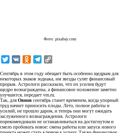
Фото: pixabay.com
T
V
O
T
C
w
K
d
e
o
Сентябрь в этом году обещает быть особенно щедрым для
i
n
l
p
некоторых знаков зодиака, им звезды сулят финансовый
прорыв. Астрологи рассказали, что их усилия будут
t
o
e
y
щедро вознаграждены, а финансовое положение заметно
t
k
g
L
улучшится, передает
vm.ru
.
Так, для
Овнов
сентябрь станет временем, когда упорный
e
l
r
i
труд начнет приносить плоды. Лето, полное работы и
r
a
a
n
усилий, не прошло даром, и теперь они могут ожидать
заслуженного вознаграждения. Астрологи
s
m
k
порекомендовали не останавливаться на достигнутом и
s
смело пробовать новое: смена работы или запуск нового
проекта может стать ключом к успеху. Также финансовое