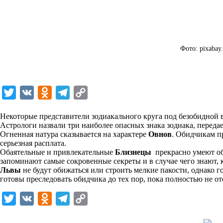
Фото: pixabay
T
V
O
T
C
w
K
d
e
o
Некоторые представители зодиакального круга под безобидной 
i
n
l
p
Астрологи назвали три наиболее опасных знака зодиака, переда
Огненная натура сказывается на характере
t
o
e
y
Овнов
. Обидчикам пр
серьезная расплата.
t
k
g
L
Обаятельные и привлекательные
Близнецы
прекрасно умеют об
запоминают самые сокровенные секреты и в случае чего знают, к
e
l
r
i
Львы
не будут обижаться или строить мелкие пакости, однако г
r
a
a
n
готовы преследовать обидчика до тех пор, пока полностью не о
s
m
k
T
V
O
T
C
s
w
K
d
e
o
n