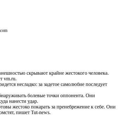
.com
внешностью скрывают крайне жестокого человека.
ет
vm.ru
.
идется несладко: за задетое самолюбие последует
наруживать болевые точки оппонента. Они
уда нанести удар.
отовы жестоко покарать за пренебрежение к себе. Они
томстят, пишет
Tut-news
.