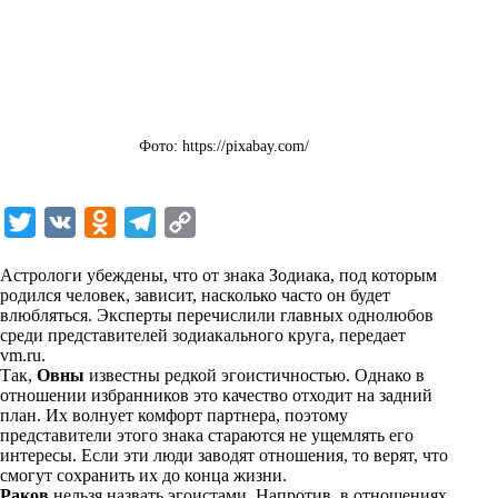
Фото: https://pixabay.com/
T
V
O
T
C
w
K
d
e
o
Астрологи убеждены, что от знака Зодиака, под которым
i
n
l
p
родился человек, зависит, насколько часто он будет
влюбляться. Эксперты перечислили главных однолюбов
t
o
e
y
среди представителей зодиакального круга, передает
t
k
g
L
vm.ru
.
Так,
Овны
известны редкой эгоистичностью. Однако в
e
l
r
i
отношении избранников это качество отходит на задний
r
a
a
n
план. Их волнует комфорт партнера, поэтому
представители этого знака стараются не ущемлять его
s
m
k
интересы. Если эти люди заводят отношения, то верят, что
s
смогут сохранить их до конца жизни.
Раков
нельзя назвать эгоистами. Напротив, в отношениях