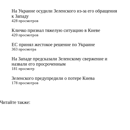
t
k
g
L
На Украине осудили Зеленского из-за его обращения
e
l
r
i
к Западу
428 просмотров
r
a
a
n
Кличко признал тяжелую ситуацию в Киеве
s
m
k
420 просмотров
s
ЕС принял жестокое решение по Украине
n
363 просмотра
i
На Западе предсказали Зеленскому свержение и
назвали его просроченным
k
181 просмотр
i
Зеленского предупредили о потере Киева
178 просмотров
Читайте также: