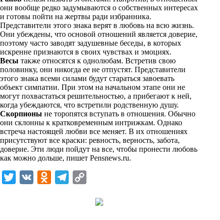
n
они вообще редко задумываются о собственных интересах
i
и готовы пойти на жертвы ради избранника.
Представители этого знака верят в любовь на всю жизнь.
k
Они убеждены, что основой отношений является доверие,
поэтому часто заводят задушевные беседы, в которых
i
искренне признаются в своих чувствах и эмоциях.
Весы
также относятся к однолюбам. Встретив свою
половинку, они никогда ее не отпустят. Представители
этого знака всеми силами будут стараться завоевать
объект симпатии. При этом на начальном этапе они не
могут похвастаться решительностью, а прибегают к ней,
когда убеждаются, что встретили родственную душу.
Скорпионы
не торопятся вступать в отношения. Обычно
они склонны к кратковременным интрижкам. Однако
встреча настоящей любви все меняет. В их отношениях
присутствуют все краски: ревность, верность, забота,
доверие. Эти люди пойдут на все, чтобы пронести любовь
как можно дольше, пишет
Pensnews.ru
.
T
V
O
T
C
w
K
d
e
o
i
n
l
p
t
o
e
y