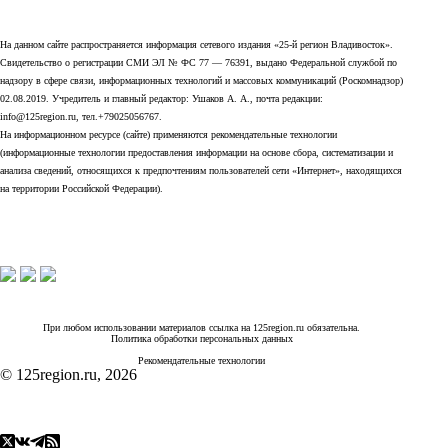
На данном сайте распространяется информация сетевого издания «25-й регион Владивосток».
Свидетельство о регистрации СМИ ЭЛ № ФС 77 — 76391, выдано Федеральной службой по
надзору в сфере связи, информационных технологий и массовых коммуникаций (Роскомнадзор)
02.08.2019. Учредитель и главный редактор: Ушаков А. А., почта редакции:
info@125region.ru, тел.+79025056767.
На информационном ресурсе (сайте) применяются рекомендательные технологии
(информационные технологии предоставления информации на основе сбора, систематизации и
анализа сведений, относящихся к предпочтениям пользователей сети «Интернет», находящихся
на территории Российской Федерации).
При любом использовании материалов ссылка на 125region.ru обязательна.
Политика обработки персональных данных
Рекомендательные технологии
© 125region.ru, 2026