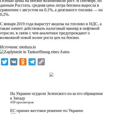
Осенью цены на бензин возобновили рост. В сентябре, по
данным Росстата, средняя цена литра бензина выросла в
сравнении с августом на 0,1%, а дизельного топлива — на
0,2%.
⠀
С января 2019 года вырастут акцизы на топливо и НДС, а
также начнет действовать налоговый маневр в нефтяной
отрасли, в связи с чем аналитики предупреждают о
возможной новой волне роста цен на бензин.
⠀
Источник:
meduza.io
T
V
O
T
C
w
K
d
e
o
i
n
l
p
t
o
e
y
t
k
g
L
На Украине осудили Зеленского из-за его обращения
e
l
r
i
к Западу
439 просмотров
r
a
a
n
ЕС принял жестокое решение по Украине
s
m
k