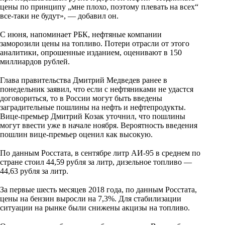
n
цены по принципу „мне плохо, поэтому плевать на всех“
все-таки не будут», — добавил он.
i
⠀
k
С июня, напоминает РБК, нефтяные компании
заморозили цены на топливо. Потери отрасли от этого
i
аналитики, опрошенные изданием, оценивают в 150
миллиардов рублей.
⠀
Глава правительства Дмитрий Медведев ранее в
понедельник заявил, что если с нефтяниками не удастся
договориться, то в России могут быть введены
заградительные пошлины на нефть и нефтепродукты.
Вице-премьер Дмитрий Козак уточнил, что пошлины
могут ввести уже в начале ноября. Вероятность введения
пошлин вице-премьер оценил как высокую.
⠀
По данным Росстата, в сентябре литр АИ-95 в среднем по
стране стоил 44,59 рубля за литр, дизельное топливо —
44,63 рубля за литр.
⠀
За первые шесть месяцев 2018 года, по данным Росстата,
цены на бензин выросли на 7,3%. Для стабилизации
ситуации на рынке были снижены акцизы на топливо.
⠀