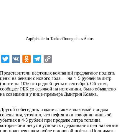
Zapfpistole in Tankoeffnung eines Autos
T
V
O
T
C
w
K
d
e
o
Представители нефтяных компаний предлагают поднять
i
n
l
p
цены на бензин с нового года — на 4–5 рублей за литр
(почти на 10% от средней цены в сентябре). Об этом,
t
o
e
y
сообщает РБК со ссылкой на источники, было объявлено
t
k
g
L
на совещании у вице-премьера Дмитрия Козака.
e
l
r
i
⠀
r
a
a
n
Другой собеседник издания, также знакомый с ходом
совещания, уточнил, что нефтяники говорили лишь об
s
m
k
убытках в 4-5 рублей при продаже литра топлива,
s
которые они несут в условиях сдерживания цен на бензин
при подешевевшем рубле и дорогой нефти. «Поднимать