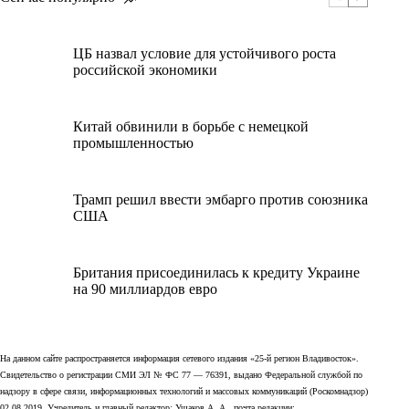
ЦБ назвал условие для устойчивого роста
российской экономики
Китай обвинили в борьбе с немецкой
промышленностью
Трамп решил ввести эмбарго против союзника
США
Британия присоединилась к кредиту Украине
на 90 миллиардов евро
На данном сайте распространяется информация сетевого издания «25-й регион Владивосток».
Свидетельство о регистрации СМИ ЭЛ № ФС 77 — 76391, выдано Федеральной службой по
надзору в сфере связи, информационных технологий и массовых коммуникаций (Роскомнадзор)
02.08.2019. Учредитель и главный редактор: Ушаков А. А., почта редакции: