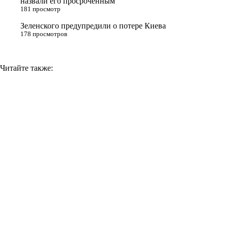
назвали его просроченным
k
181 просмотр
i
Зеленского предупредили о потере Киева
178 просмотров
Читайте также: