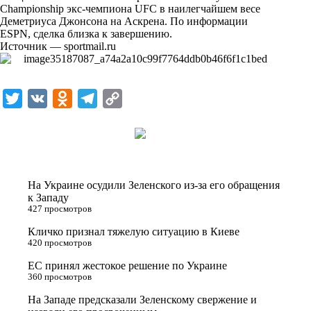
i
Championship экс-чемпиона UFC в наилегчайшем весе
Деметриуса Джонсона на Аскрена. По информации
k
ESPN, сделка близка к завершению.
Источник —
sportmail.ru
i
T
V
O
T
C
w
K
d
e
o
i
n
l
p
t
o
e
y
t
k
g
L
На Украине осудили Зеленского из-за его обращения
e
l
r
i
к Западу
427 просмотров
r
a
a
n
Кличко признал тяжелую ситуацию в Киеве
s
m
k
420 просмотров
s
ЕС принял жестокое решение по Украине
n
360 просмотров
i
На Западе предсказали Зеленскому свержение и