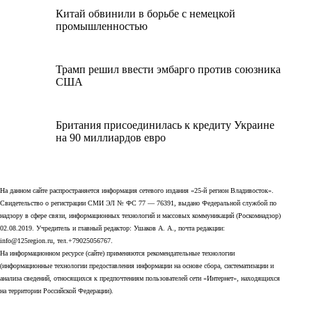
Китай обвинили в борьбе с немецкой
промышленностью
Трамп решил ввести эмбарго против союзника
США
Британия присоединилась к кредиту Украине
на 90 миллиардов евро
На данном сайте распространяется информация сетевого издания «25-й регион Владивосток».
Свидетельство о регистрации СМИ ЭЛ № ФС 77 — 76391, выдано Федеральной службой по
надзору в сфере связи, информационных технологий и массовых коммуникаций (Роскомнадзор)
02.08.2019. Учредитель и главный редактор: Ушаков А. А., почта редакции:
info@125region.ru, тел.+79025056767.
На информационном ресурсе (сайте) применяются рекомендательные технологии
(информационные технологии предоставления информации на основе сбора, систематизации и
анализа сведений, относящихся к предпочтениям пользователей сети «Интернет», находящихся
на территории Российской Федерации).