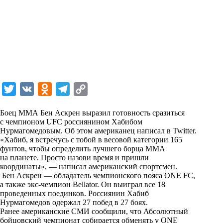
T
V
O
T
C
w
K
d
e
o
Боец ММА Бен Аскрен выразил готовность сразиться
i
n
l
p
с чемпионом UFC россиянином Хабибом
Нурмагомедовым. Об этом американец написал в Twitter.
t
o
e
y
«Хабиб, я встречусь с тобой в весовой категории 165
t
k
g
L
фунтов, чтобы определить лучшего борца ММА
на планете. Просто назови время и пришли
e
l
r
i
координаты», — написал американский спортсмен.
r
a
a
n
Бен Аскрен — обладатель чемпионского пояса ONE FC,
а также экс-чемпион Bellator. Он выиграл все 18
s
m
k
проведенных поединков. Россиянин Хабиб
s
Нурмагомедов одержал 27 побед в 27 боях.
Ранее американские СМИ сообщили, что Абсолютный
n
бойцовский чемпионат собирается обменять у ONE