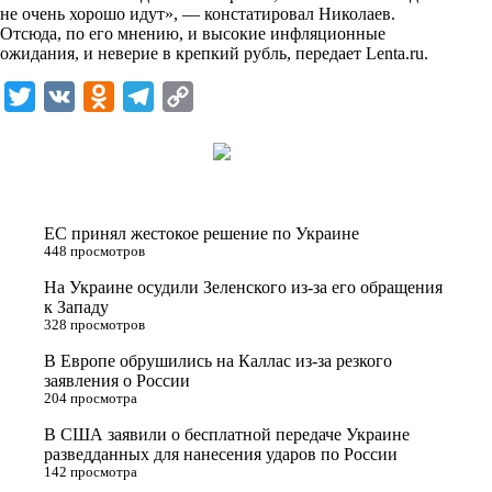
не очень хорошо идут», — констатировал Николаев.
k
Отсюда, по его мнению, и высокие инфляционные
ожидания, и неверие в крепкий рубль, передает
i
Lenta.ru
.
T
V
O
T
C
w
K
d
e
o
i
n
l
p
t
o
e
y
t
k
g
L
ЕС принял жестокое решение по Украине
e
l
r
i
448 просмотров
r
a
a
n
На Украине осудили Зеленского из-за его обращения
к Западу
s
m
k
328 просмотров
s
В Европе обрушились на Каллас из-за резкого
n
заявления о России
204 просмотра
i
В США заявили о бесплатной передаче Украине
k
разведданных для нанесения ударов по России
i
142 просмотра