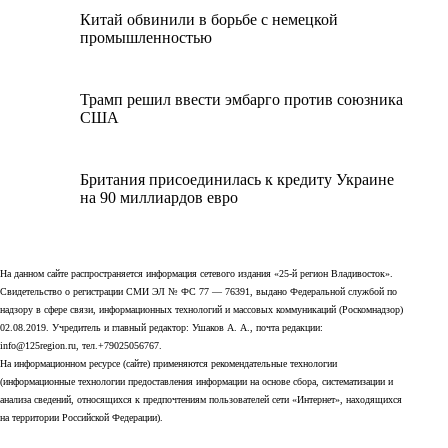
Китай обвинили в борьбе с немецкой
промышленностью
Трамп решил ввести эмбарго против союзника
США
Британия присоединилась к кредиту Украине
на 90 миллиардов евро
На данном сайте распространяется информация сетевого издания «25-й регион Владивосток».
Свидетельство о регистрации СМИ ЭЛ № ФС 77 — 76391, выдано Федеральной службой по
надзору в сфере связи, информационных технологий и массовых коммуникаций (Роскомнадзор)
02.08.2019. Учредитель и главный редактор: Ушаков А. А., почта редакции:
info@125region.ru, тел.+79025056767.
На информационном ресурсе (сайте) применяются рекомендательные технологии
(информационные технологии предоставления информации на основе сбора, систематизации и
анализа сведений, относящихся к предпочтениям пользователей сети «Интернет», находящихся
на территории Российской Федерации).