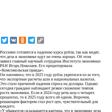
T
V
O
T
C
w
K
d
e
o
Россияне готовятся к падению курса рубля, так как видят,
i
n
l
p
что дела в экономике идут не очень хорошо. Об этом
заявил главный научный сотрудник Института экономики
t
o
e
y
РАН Игорь Николаев. Его процитировала
t
k
g
L
«
Комсомольская правда
».
Он напомнил, что в 2025 году рубль укрепился из-за того,
e
l
r
i
что экспортные расчеты шли в национальных валютах.
r
a
a
n
Это стало причиной падения спроса на доллары. Однако
сегодня граждане наблюдают резкое снижение темпов
s
m
k
роста экономики. Если в 2024 году речь шла о четырех
s
процентах, то в 2025 году всего об одном. Впрочем,
решающим фактором стал рост цен, чувствительный для
n
каждого.
i
«У обывателя складывается картина, что в экономике дела