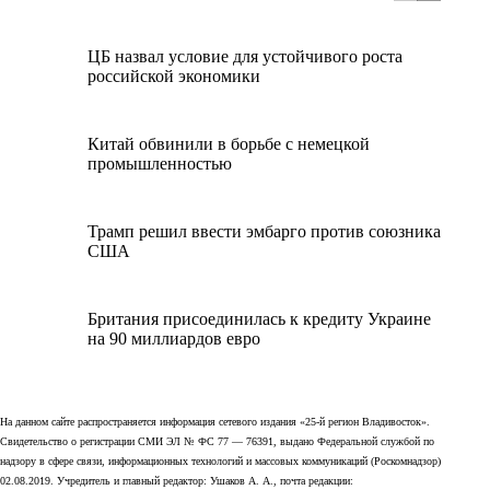
ЦБ назвал условие для устойчивого роста
российской экономики
Китай обвинили в борьбе с немецкой
промышленностью
Трамп решил ввести эмбарго против союзника
США
Британия присоединилась к кредиту Украине
на 90 миллиардов евро
На данном сайте распространяется информация сетевого издания «25-й регион Владивосток».
Свидетельство о регистрации СМИ ЭЛ № ФС 77 — 76391, выдано Федеральной службой по
надзору в сфере связи, информационных технологий и массовых коммуникаций (Роскомнадзор)
02.08.2019. Учредитель и главный редактор: Ушаков А. А., почта редакции: