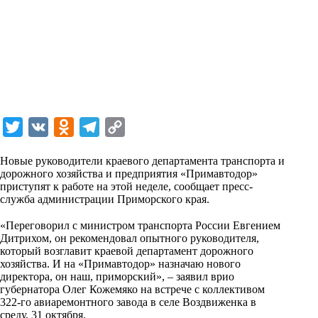
T
V
O
T
C
w
K
d
e
o
Новые руководители краевого департамента транспорта и
i
n
l
p
дорожного хозяйства и предприятия «Примавтодор»
приступят к работе на этой неделе, сообщает пресс-
t
o
e
y
служба администрации Приморского края.
t
k
g
L
⠀
«Переговорил с министром транспорта России Евгением
e
l
r
i
Дитрихом, он рекомендовал опытного руководителя,
r
a
a
n
который возглавит краевой департамент дорожного
хозяйства. И на «Примавтодор» назначаю нового
s
m
k
директора, он наш, приморский», – заявил врио
s
губернатора Олег Кожемяко на встрече с коллективом
322-го авиаремонтного завода в селе Воздвиженка в
n
среду, 31 октября.