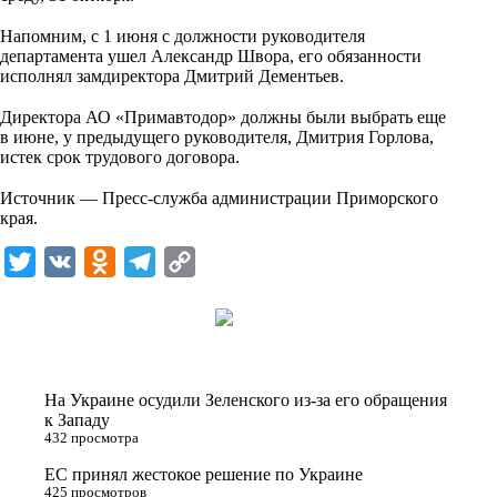
i
⠀
Напомним, с 1 июня с должности руководителя
k
департамента ушел Александр Швора, его обязанности
i
исполнял замдиректора Дмитрий Дементьев.
⠀
Директора АО «Примавтодор» должны были выбрать еще
в июне, у предыдущего руководителя, Дмитрия Горлова,
истек срок трудового договора.
⠀
Источник — Пресс-служба администрации Приморского
края.
T
V
O
T
C
w
K
d
e
o
i
n
l
p
t
o
e
y
t
k
g
L
На Украине осудили Зеленского из-за его обращения
e
l
r
i
к Западу
432 просмотра
r
a
a
n
ЕС принял жестокое решение по Украине
s
m
k
425 просмотров