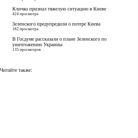
s
Кличко признал тяжелую ситуацию в Киеве
n
424 просмотра
i
Зеленского предупредили о потере Киева
182 просмотра
k
i
В Госдуме рассказали о плане Зеленского по
уничтожению Украины
135 просмотров
Читайте также: