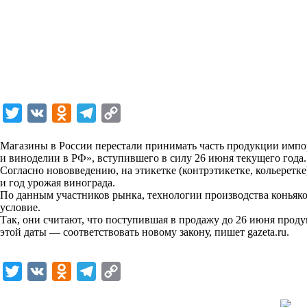
T
V
O
T
C
w
K
d
e
o
Магазины в России перестали принимать часть продукции импор
i
n
l
p
и виноделии в РФ», вступившего в силу 26 июня текущего года
Согласно нововведению, на этикетке (контрэтикетке, кольерет
t
o
e
y
и год урожая винограда.
t
k
g
L
По данным участников рынка, технологии производства коньяко
условие.
e
l
r
i
Так, они считают, что поступившая в продажу до 26 июня продук
r
a
a
n
этой даты — соответствовать новому закону, пишет
gazeta.ru
.
s
m
k
s
T
V
O
T
C
n
w
K
d
e
o
i