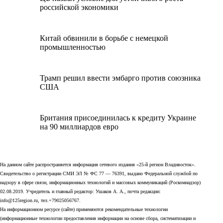
российской экономики
Китай обвинили в борьбе с немецкой
промышленностью
Трамп решил ввести эмбарго против союзника
США
Британия присоединилась к кредиту Украине
на 90 миллиардов евро
На данном сайте распространяется информация сетевого издания «25-й регион Владивосток».
Свидетельство о регистрации СМИ ЭЛ № ФС 77 — 76391, выдано Федеральной службой по
надзору в сфере связи, информационных технологий и массовых коммуникаций (Роскомнадзор)
02.08.2019. Учредитель и главный редактор: Ушаков А. А., почта редакции:
info@125region.ru, тел.+79025056767.
На информационном ресурсе (сайте) применяются рекомендательные технологии
(информационные технологии предоставления информации на основе сбора, систематизации и