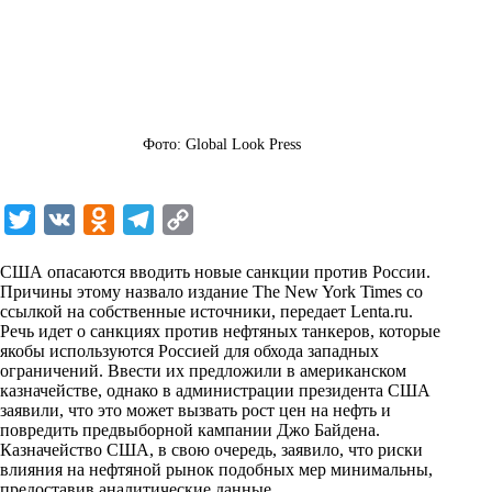
Фото: Global Look Press
T
V
O
T
C
w
K
d
e
o
США опасаются вводить новые санкции против России.
i
n
l
p
Причины этому назвало издание The New York Times со
ссылкой на собственные источники, передает
t
o
e
y
Lenta.ru
.
Речь идет о санкциях против нефтяных танкеров, которые
t
k
g
L
якобы используются Россией для обхода западных
ограничений. Ввести их предложили в американском
e
l
r
i
казначействе, однако в администрации президента США
r
a
a
n
заявили, что это может вызвать рост цен на нефть и
повредить предвыборной кампании Джо Байдена.
s
m
k
Казначейство США, в свою очередь, заявило, что риски
s
влияния на нефтяной рынок подобных мер минимальны,
предоставив аналитические данные.