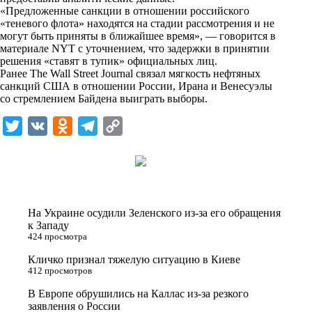
n
«Предложенные санкции в отношении российского
i
«теневого флота» находятся на стадии рассмотрения и не
могут быть приняты в ближайшее время», — говорится в
k
материале NYT с уточнением, что задержки в принятии
решения «ставят в тупик» официальных лиц.
i
Ранее The Wall Street Journal связал мягкость нефтяных
санкций США в отношении России, Ирана и Венесуэлы
со стремлением Байдена выиграть выборы.
T
V
O
T
C
w
K
d
e
o
i
n
l
p
t
o
e
y
t
k
g
L
На Украине осудили Зеленского из-за его обращения
e
l
r
i
к Западу
424 просмотра
r
a
a
n
Кличко признал тяжелую ситуацию в Киеве
s
m
k
412 просмотров
s
В Европе обрушились на Каллас из-за резкого
n
заявления о России