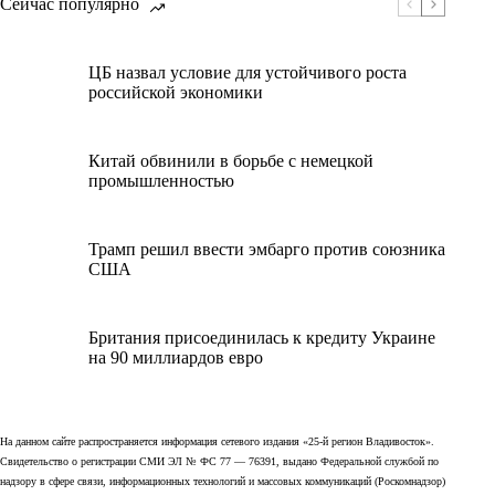
Сейчас популярно
ЦБ назвал условие для устойчивого роста
российской экономики
Китай обвинили в борьбе с немецкой
промышленностью
Трамп решил ввести эмбарго против союзника
США
Британия присоединилась к кредиту Украине
на 90 миллиардов евро
На данном сайте распространяется информация сетевого издания «25-й регион Владивосток».
Свидетельство о регистрации СМИ ЭЛ № ФС 77 — 76391, выдано Федеральной службой по
надзору в сфере связи, информационных технологий и массовых коммуникаций (Роскомнадзор)