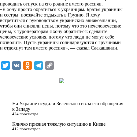
i
проводить отпуск на его родине вместо россиян.
«Я хочу просто обратиться к украинцам. Братья украинцы
k
и сестры, поезжайте отдыхать в Грузию. Я хочу
встретиться с руководством украинских авиакомпаний,
i
чтобы они снизили цены, потому что это нечеловеческие
цены, к туроператорам я хочу обратиться: сделайте
человеческие условия, потому что люди не могут себе
позволить. Пусть украинцы солидаризуются с грузинами
и отдохнут там вместо россиян», — сказал Саакашвили.
T
V
O
T
C
w
K
d
e
o
i
n
l
p
t
o
e
y
t
k
g
L
На Украине осудили Зеленского из-за его обращения
e
l
r
i
к Западу
424 просмотра
r
a
a
n
Кличко признал тяжелую ситуацию в Киеве
s
m
k
412 просмотров
s