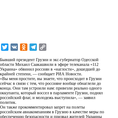
T
V
O
T
C
w
K
d
e
o
Бывший президент Грузии и экс-губернатор Одесской
i
n
l
p
области Михаил Саакашвили в эфире телеканала
«112
Украина»
t
обвинил россиян в «наглости», дошедшей до
o
e
y
крайней степени, — сообщает
РИА Новости
.
t
k
g
L
«Вы меня простите, вы знаете, что происходит в Грузии
сейчас в связи с тем, что россияне вообще обнаглели до
e
l
r
i
конца. Они там устроили нам: привезли реально одного
r
a
a
n
оккупанта, который воссел в парламенте Грузии, поднял
российский флаг, и молодежь выступила», — заявил
s
m
k
политик.
s
Он также прокомментировал запрет на полеты
российским авиакомпаниям в Грузию в качестве меры по
n
обеспечению безопасности и призвал жителей Украины