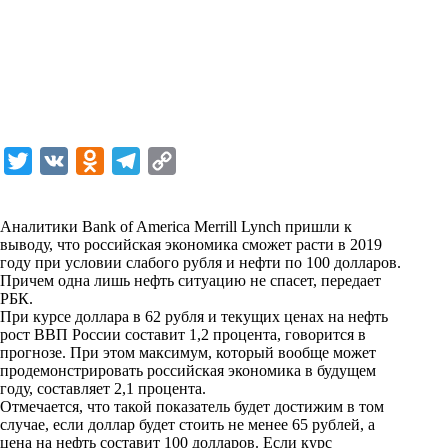
T
V
O
T
C
w
K
d
e
o
i
n
l
p
Аналитики
Bank of America Merrill Lynch
пришли к
выводу, что российская экономика сможет расти в 2019
t
o
e
y
году при условии слабого рубля и нефти по 100 долларов.
t
k
g
L
Причем одна лишь нефть ситуацию не спасет, передает
РБК.
e
l
r
i
При курсе доллара в 62 рубля и текущих ценах на нефть
r
a
a
n
рост ВВП России составит 1,2 процента, говорится в
прогнозе. При этом максимум, который вообще может
s
m
k
продемонстрировать российская экономика в будущем
s
году, составляет 2,1 процента.
Отмечается, что такой показатель будет достижим в том
n
случае, если доллар будет стоить не менее 65 рублей, а
i
цена на нефть составит 100 долларов. Если курс