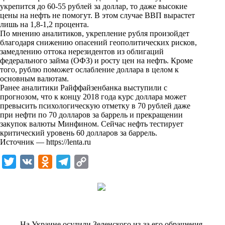
укрепится до 60-55 рублей за доллар, то даже высокие
k
цены на нефть не помогут. В этом случае ВВП вырастет
лишь на 1,8-1,2 процента.
i
По мнению аналитиков, укрепление рубля произойдет
благодаря снижению опасений геополитических рисков,
замедлению оттока нерезидентов из облигаций
федерального займа (ОФЗ) и росту цен на нефть. Кроме
того, рублю поможет ослабление доллара в целом к
основным валютам.
Ранее аналитики
Райффайзенбанка
выступили
с
прогнозом, что к концу 2018 года курс доллара может
превысить психологическую отметку в 70 рублей даже
при нефти по 70 долларов за баррель и прекращении
закупок валюты
Минфином
. Сейчас нефть тестирует
критический уровень 60 долларов за баррель.
Источник —
https://lenta.ru
T
V
O
T
C
w
K
d
e
o
i
n
l
p
t
o
e
y
t
k
g
L
На Украине осудили Зеленского из-за его обращения