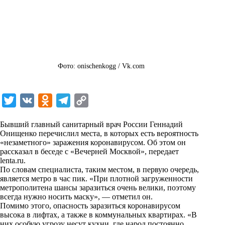
Фото: onischenkogg / Vk.com
T
V
O
T
C
w
K
d
e
o
Бывший главный санитарный врач России Геннадий
i
n
l
p
Онищенко перечислил места, в которых есть вероятность
«незаметного» заражения коронавирусом. Об этом он
t
o
e
y
рассказал в беседе с «Вечерней Москвой», передает
t
k
g
L
lenta.ru
.
По словам специалиста, таким местом, в первую очередь,
e
l
r
i
является метро в час пик. «При плотной загруженности
r
a
a
n
метрополитена шансы заразиться очень велики, поэтому
всегда нужно носить маску», — отметил он.
s
m
k
Помимо этого, опасность заразиться коронавирусом
s
высока в лифтах, а также в коммунальных квартирах. «В
них особую угрозу несут кухни, где народ постоянно