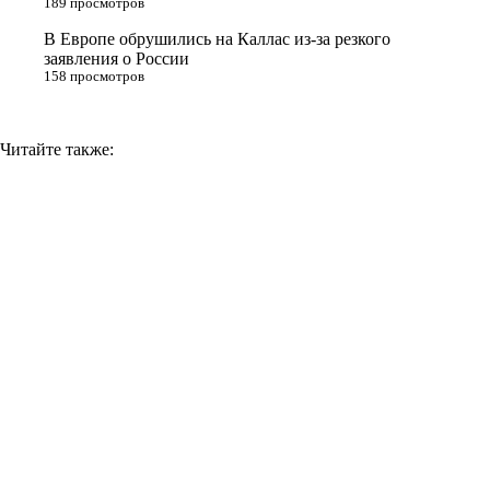
189 просмотров
k
i
В Европе обрушились на Каллас из-за резкого
заявления о России
158 просмотров
Читайте также: