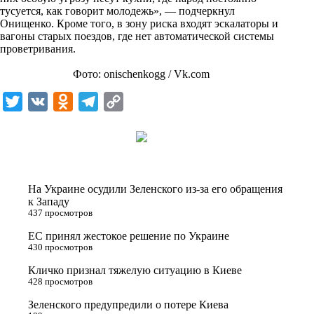
n
тусуется, как говорит молодежь», — подчеркнул
i
Онищенко. Кроме того, в зону риска входят эскалаторы и
вагоны старых поездов, где нет автоматической системы
k
проветривания.
i
Фото: onischenkogg / Vk.com
T
V
O
T
C
w
K
d
e
o
i
n
l
p
t
o
e
y
t
k
g
L
На Украине осудили Зеленского из-за его обращения
e
l
r
i
к Западу
437 просмотров
r
a
a
n
ЕС принял жестокое решение по Украине
s
m
k
430 просмотров
s
Кличко признал тяжелую ситуацию в Киеве
n
428 просмотров
i
Зеленского предупредили о потере Киева