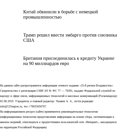
Китай обвинили в борьбе с немецкой
промышленностью
Трамп решил ввести эмбарго против союзника
США
Британия присоединилась к кредиту Украине
на 90 миллиардов евро
На данном сайте распространяется информация сетевого издания «25-й регион Владивосток».
Свидетельство о регистрации СМИ ЭЛ № ФС 77 — 76391, выдано Федеральной службой по
надзору в сфере связи, информационных технологий и массовых коммуникаций (Роскомнадзор)
02.08.2019. Учредитель и главный редактор: Ушаков А. А., почта редакции:
info@125region.ru, тел.+79025056767.
На информационном ресурсе (сайте) применяются рекомендательные технологии
(информационные технологии предоставления информации на основе сбора, систематизации и
анализа сведений, относящихся к предпочтениям пользователей сети «Интернет», находящихся
на территории Российской Федерации).