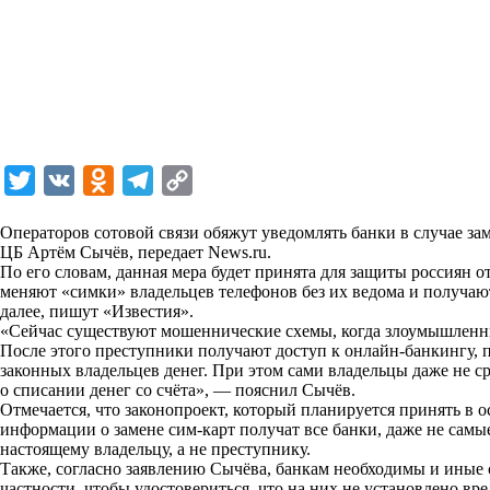
T
V
O
T
C
w
K
d
e
o
Операторов сотовой связи обяжут уведомлять банки в случае 
i
n
l
p
ЦБ Артём Сычёв, передает
News.ru
.
По его словам, данная мера будет принята для защиты россиян 
t
o
e
y
меняют «симки» владельцев телефонов без их ведома и получаю
t
k
g
L
далее,
пишут
«Известия».
«Сейчас существуют мошеннические схемы, когда злоумышленни
e
l
r
i
После этого преступники получают доступ к онлайн-банкингу,
r
a
a
n
законных владельцев денег. При этом сами владельцы даже не 
о списании денег со счёта», — пояснил Сычёв.
s
m
k
Отмечается, что законопроект, который планируется принять в о
s
информации о замене сим-карт получат все банки, даже не самы
настоящему владельцу, а не преступнику.
n
Также, согласно заявлению Сычёва, банкам необходимы и иные 
i
частности, чтобы удостовериться, что на них не установлено в