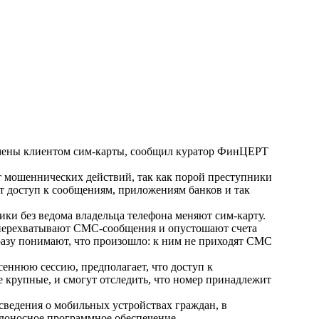
замены клиентом сим-карты, сообщил куратор ФинЦЕРТ
от мошеннических действий, так как порой преступники
т доступ к сообщениям, приложениям банков и так
ки без ведома владельца телефона меняют сим-карту.
 перехватывают СМС-сообщения и опустошают счета
сразу понимают, что произошло: к ним не приходят СМС
сеннюю сессию, предполагает, что доступ к
е крупные, и смогут отследить, что номер принадлежит
сведения о мобильных устройствах граждан, в
редоносное программное обеспечение.