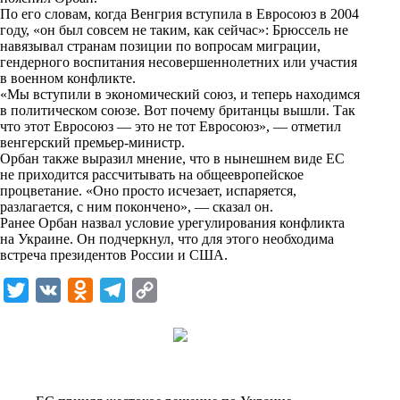
i
По его словам, когда Венгрия вступила в Евросоюз в 2004
году, «он был совсем не таким, как сейчас»: Брюссель не
k
навязывал странам позиции по вопросам миграции,
гендерного воспитания несовершеннолетних или участия
i
в военном конфликте.
«Мы вступили в экономический союз, и теперь находимся
в политическом союзе. Вот почему британцы вышли. Так
что этот Евросоюз — это не тот Евросоюз», — отметил
венгерский премьер-министр.
Орбан также выразил мнение, что в нынешнем виде ЕС
не приходится рассчитывать на общеевропейское
процветание. «Оно просто исчезает, испаряется,
разлагается, с ним покончено», — сказал он.
Ранее Орбан назвал условие урегулирования конфликта
на Украине. Он подчеркнул, что для этого необходима
встреча президентов России и США.
T
V
O
T
C
w
K
d
e
o
i
n
l
p
t
o
e
y
t
k
g
L