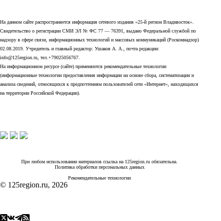
На данном сайте распространяется информация сетевого издания «25-й регион Владивосток».
Свидетельство о регистрации СМИ ЭЛ № ФС 77 — 76391, выдано Федеральной службой по
надзору в сфере связи, информационных технологий и массовых коммуникаций (Роскомнадзор)
02.08.2019. Учредитель и главный редактор: Ушаков А. А., почта редакции:
info@125region.ru, тел.+79025056767.
На информационном ресурсе (сайте) применяются рекомендательные технологии
(информационные технологии предоставления информации на основе сбора, систематизации и
анализа сведений, относящихся к предпочтениям пользователей сети «Интернет», находящихся
на территории Российской Федерации).
При любом использовании материалов ссылка на 125region.ru обязательна.
Политика обработки персональных данных
Рекомендательные технологии
© 125region.ru, 2026