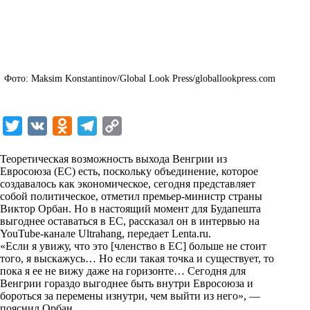
Фото: Maksim Konstantinov/Global Look Press/globallookpress.com
T
V
O
T
C
w
K
d
e
o
Теоретическая возможность выхода Венгрии из
i
n
l
p
Евросоюза (ЕС) есть, поскольку объединение, которое
создавалось как экономическое, сегодня представляет
t
o
e
y
собой политическое, отметил премьер-министр страны
t
k
g
L
Виктор Орбан. Но в настоящий момент для Будапешта
выгоднее оставаться в ЕС, рассказал он в интервью на
e
l
r
i
YouTube-канале Ultrahang, передает
Lenta.ru
.
r
a
a
n
«Если я увижу, что это [членство в ЕС] больше не стоит
того, я выскажусь… Но если такая точка и существует, то
s
m
k
пока я ее не вижу даже на горизонте… Сегодня для
s
Венгрии гораздо выгоднее быть внутри Евросоюза и
бороться за перемены изнутри, чем выйти из него», —
n
пояснил Орбан.