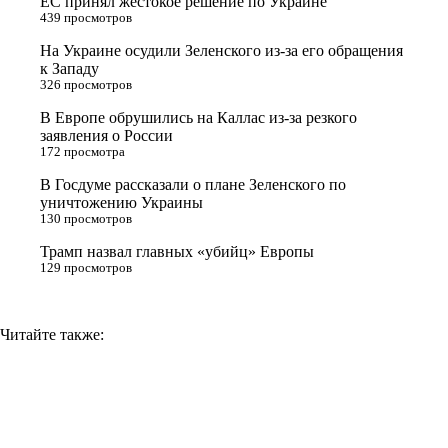
ЕС принял жестокое решение по Украине
e
l
r
i
439 просмотров
r
a
a
n
На Украине осудили Зеленского из-за его обращения
к Западу
s
m
k
326 просмотров
s
В Европе обрушились на Каллас из-за резкого
n
заявления о России
172 просмотра
i
В Госдуме рассказали о плане Зеленского по
k
уничтожению Украины
i
130 просмотров
Трамп назвал главных «убийц» Европы
129 просмотров
Читайте также: