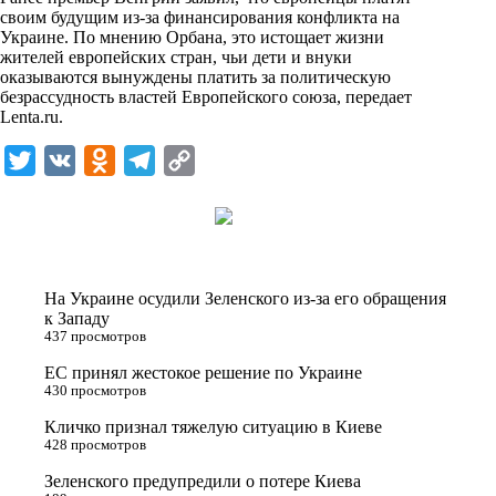
i
своим будущим из-за финансирования конфликта на
Украине. По мнению Орбана, это истощает жизни
k
жителей европейских стран, чьи дети и внуки
оказываются вынуждены платить за политическую
i
безрассудность властей Европейского союза, передает
Lenta.ru
.
T
V
O
T
C
w
K
d
e
o
i
n
l
p
t
o
e
y
t
k
g
L
На Украине осудили Зеленского из-за его обращения
e
l
r
i
к Западу
437 просмотров
r
a
a
n
ЕС принял жестокое решение по Украине
s
m
k
430 просмотров
s
Кличко признал тяжелую ситуацию в Киеве
n
428 просмотров
i
Зеленского предупредили о потере Киева