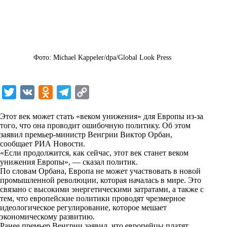
Фото: Michael Kappeler/dpa/Global Look Press
T
V
O
T
C
w
K
d
e
o
Этот век может стать «веком унижения» для Европы из-за
i
n
l
p
того, что она проводит ошибочную политику. Об этом
заявил премьер-министр Венгрии Виктор Орбан,
t
o
e
y
сообщает
РИА Новости
.
t
k
g
L
«Если продолжится, как сейчас, этот век станет веком
унижения Европы», — сказал политик.
e
l
r
i
По словам Орбана, Европа не может участвовать в новой
r
a
a
n
промышленной революции, которая началась в мире. Это
связано с высокими энергетическими затратами, а также с
s
m
k
тем, что европейские политики проводят чрезмерное
s
идеологическое регулирование, которое мешает
экономическому развитию.
n
Ранее премьер Венгрии заявил, что европейцы платят