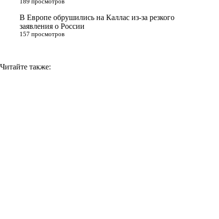
189 просмотров
k
i
В Европе обрушились на Каллас из-за резкого
заявления о России
157 просмотров
Читайте также: