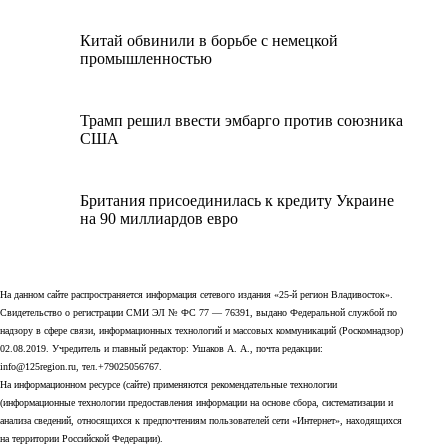
Китай обвинили в борьбе с немецкой
промышленностью
Трамп решил ввести эмбарго против союзника
США
Британия присоединилась к кредиту Украине
на 90 миллиардов евро
На данном сайте распространяется информация сетевого издания «25-й регион Владивосток».
Свидетельство о регистрации СМИ ЭЛ № ФС 77 — 76391, выдано Федеральной службой по
надзору в сфере связи, информационных технологий и массовых коммуникаций (Роскомнадзор)
02.08.2019. Учредитель и главный редактор: Ушаков А. А., почта редакции:
info@125region.ru, тел.+79025056767.
На информационном ресурсе (сайте) применяются рекомендательные технологии
(информационные технологии предоставления информации на основе сбора, систематизации и
анализа сведений, относящихся к предпочтениям пользователей сети «Интернет», находящихся
на территории Российской Федерации).