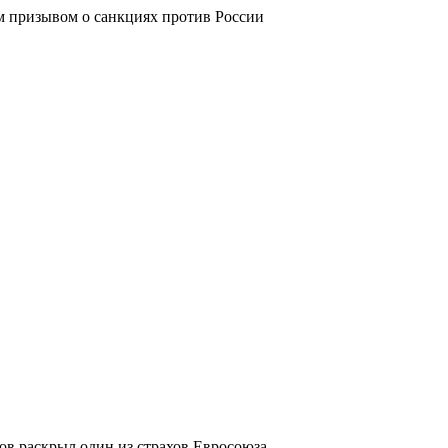
м призывом о санкциях против России
в раскрыл один из страхов Евросоюза