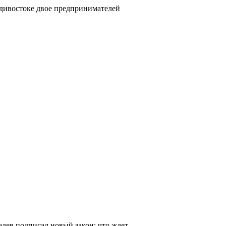
адивостоке двое предпринимателей
дев подписал новый закон: что ждет