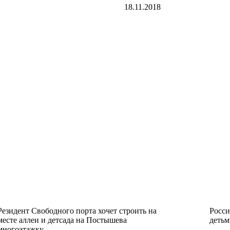
18.11.2018
Резидент Свободного порта хочет строить на
Росси
месте аллеи и детсада на Постышева
деть
многоэтажку