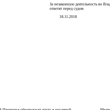
За незаконную деятельность во Вл
ответят перед судом
18.11.2018
В Приморье обнаружили ртуть в масляной
Медве