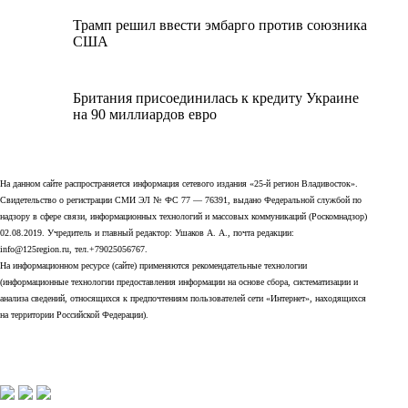
Трамп решил ввести эмбарго против союзника
США
Британия присоединилась к кредиту Украине
на 90 миллиардов евро
На данном сайте распространяется информация сетевого издания «25-й регион Владивосток».
Свидетельство о регистрации СМИ ЭЛ № ФС 77 — 76391, выдано Федеральной службой по
надзору в сфере связи, информационных технологий и массовых коммуникаций (Роскомнадзор)
02.08.2019. Учредитель и главный редактор: Ушаков А. А., почта редакции:
info@125region.ru, тел.+79025056767.
На информационном ресурсе (сайте) применяются рекомендательные технологии
(информационные технологии предоставления информации на основе сбора, систематизации и
анализа сведений, относящихся к предпочтениям пользователей сети «Интернет», находящихся
на территории Российской Федерации).