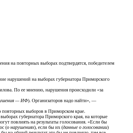
ения на повторных выборах подтвердятся, победителем
ание нарушений на выборах губернатора Приморского
филова. По ее мнению, нарушения происходили «за
рушения — ИФ
). Организаторов надо найти», —
о повторных выборов в Приморском крае.
выборах губернатора Приморского края, на которые
могут повлиять на результаты голосования. «Если бы
ос (
о нарушениях
), если бы их (
данные о голосовании
)
о бы на общий результат это бы не повлияло, там все