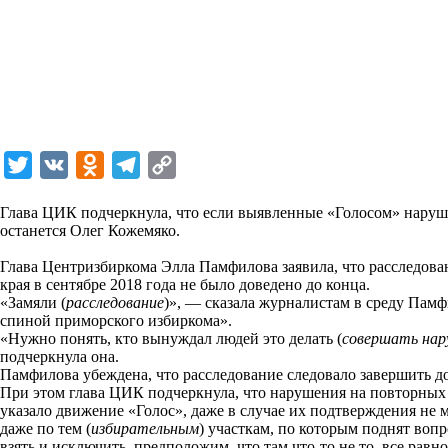
T
V
O
T
C
w
K
d
e
o
Глава ЦИК подчеркнула, что если выявленные «Голосом» наруш
i
n
l
p
останется Олег Кожемяко.
t
o
e
y
Глава Центризбиркома Элла Памфилова заявила, что расследов
t
k
g
L
края в сентябре 2018 года не было доведено до конца.
«Замяли (
расследование
)», — сказала журналистам в среду Пам
e
l
r
i
спиной приморского избиркома».
r
a
a
n
«Нужно понять, кто вынуждал людей это делать (
совершать на
подчеркнула она.
s
m
k
Памфилова убеждена, что расследование следовало завершить д
s
При этом глава ЦИК подчеркнула, что нарушения на повторных 
указало движение «Голос», даже в случае их подтверждения не 
n
даже по тем (
избирательным
) участкам, по которым поднят вопр
i
взять и исключить, предположим, что там что-то не то, все равн