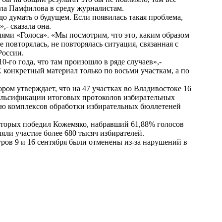
ала Памфилова в среду журналистам.
о думать о будущем. Если появилась такая проблема,
,- сказала она.
лями «Голоса». «Мы посмотрим, что это, каким образом
е повторялась, не повторялась ситуация, связанная с
России.
-го года, что там произошло в ряде случаев»,-
 конкретный материал только по восьми участкам, а по
тором утверждает, что на 47 участках во Владивостоке 16
альсификации итоговых протоколов избирательных
щью комплексов обработки избирательных бюллетеней
оторых победил Кожемяко, набравший 61,88% голосов
яли участие более 680 тысяч избирателей.
уров 9 и 16 сентября были отменены из-за нарушений в