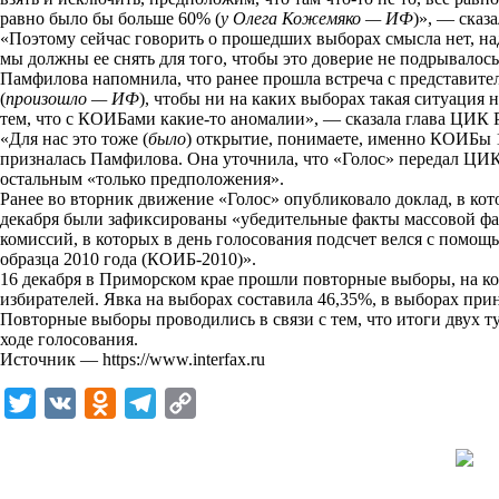
равно было бы больше 60% (
у Олега Кожемяко — ИФ
)», — сказ
k
«Поэтому сейчас говорить о прошедших выборах смысла нет, над
мы должны ее снять для того, чтобы это доверие не подрывалось»
i
Памфилова напомнила, что ранее прошла встреча с представите
(
произошло — ИФ
), чтобы ни на каких выборах такая ситуация н
тем, что с КОИБами какие-то аномалии», — сказала глава ЦИК 
«Для нас это тоже (
было
) открытие, понимаете, именно КОИБы 10
призналась Памфилова. Она уточнила, что «Голос» передал ЦИК
остальным «только предположения».
Ранее во вторник движение «Голос»
опубликовало доклад
, в ко
декабря были зафиксированы «убедительные факты массовой ф
комиссий, в которых в день голосования подсчет велся с помо
образца 2010 года (КОИБ-2010)».
16 декабря в Приморском крае прошли повторные выборы, на к
избирателей. Явка на выборах составила 46,35%, в выборах прин
Повторные выборы проводились в связи с тем, что итоги двух т
ходе голосования.
Источник —
https://www.interfax.ru
T
V
O
T
C
w
K
d
e
o
i
n
l
p
t
o
e
y