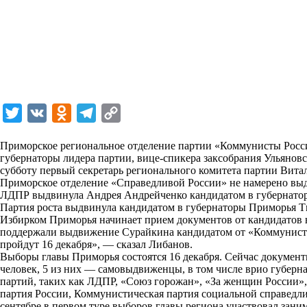
T
V
O
T
C
w
K
d
e
o
Приморское региональное отделение партии «Коммунисты Росси
i
n
l
p
губернаторы лидера партии, вице-спикера заксобрания Ульяно
субботу первый секретарь регионального комитета партии Вита
t
o
e
y
Приморское отделение «Справедливой России» не намерено выд
t
k
g
L
ЛДПР выдвинула Андрея Андрейченко кандидатом в губернато
Партия роста выдвинула кандидатом в губернаторы Приморья Т
e
l
r
i
Избирком Приморья начинает прием документов от кандидатов 
r
a
a
n
поддержали выдвижение Сурайкина кандидатом от «Коммунисто
пройдут 16 декабря», — сказал Либанов.
s
m
k
Выборы главы Приморья состоятся 16 декабря. Сейчас докумен
s
человек, 5 из них — самовыдвиженцы, в том числе врио губерн
партий, таких как ЛДПР, «Союз горожан», «За женщин России»,
n
партия России, Коммунистическая партия социальной справедл
i
сентябре в первом туре выборов главы региона участвовал зани