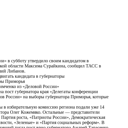
и» в субботу утвердило своим кандидатом в
вской области Максима Сурайкина, сообщил ТАСС в
лий Либанов.
вигать кандидата в губернаторы
ры Приморья
имченко из «Деловой России»
на пост губернатора края «Делегаты конференции
в России» на выборы губернатора Приморья, которые
ты в избирательную комиссию региона подали уже 14
атора Олег Кожемяко. Остальные — представители
 Партия роста, «Патриоты России», Демократическая
ивости, «Зеленые» и «Партия социальных реформ». В
мавший тогда пост врио губернатора Андрей Тарасенко