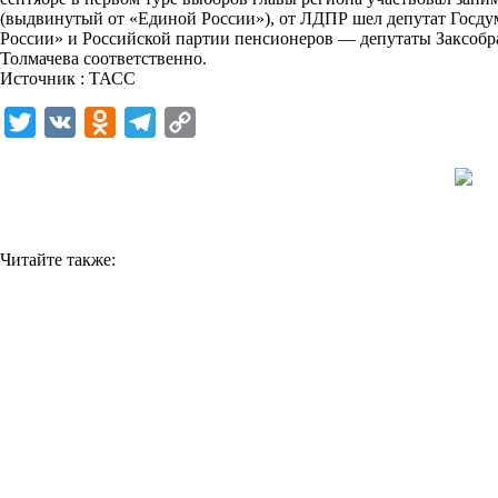
(выдвинутый от «Единой России»), от ЛДПР шел депутат Госд
k
России» и Российской партии пенсионеров — депутаты Заксоб
Толмачева соответственно.
i
Источник : ТАСС
T
V
O
T
C
w
K
d
e
o
i
n
l
p
t
o
e
y
t
k
g
L
Читайте также:
e
l
r
i
r
a
a
n
s
m
k
s
n
i
k
i