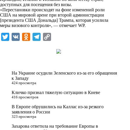
i
доступных для посещения без визы.
«Перестановки происходят на фоне изменений роли
k
США на мировой арене при второй администрации
[президента США Дональда] Трампа, которая усилила
i
меры визового контроля», — отмечает WP.
T
V
O
T
C
w
K
d
e
o
i
n
l
p
t
o
e
y
t
k
g
L
На Украине осудили Зеленского из-за его обращения
e
l
r
i
к Западу
424 просмотра
r
a
a
n
Кличко признал тяжелую ситуацию в Киеве
s
m
k
416 просмотров
s
В Европе обрушились на Каллас из-за резкого
n
заявления о России
323 просмотра
i
Захарова ответила на требование Европы в
k