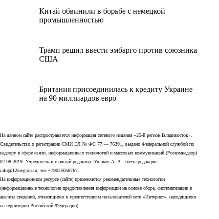
Китай обвинили в борьбе с немецкой
промышленностью
Трамп решил ввести эмбарго против союзника
США
Британия присоединилась к кредиту Украине
на 90 миллиардов евро
На данном сайте распространяется информация сетевого издания «25-й регион Владивосток».
Свидетельство о регистрации СМИ ЭЛ № ФС 77 — 76391, выдано Федеральной службой по
надзору в сфере связи, информационных технологий и массовых коммуникаций (Роскомнадзор)
02.08.2019. Учредитель и главный редактор: Ушаков А. А., почта редакции:
info@125region.ru, тел.+79025056767.
На информационном ресурсе (сайте) применяются рекомендательные технологии
(информационные технологии предоставления информации на основе сбора, систематизации и
анализа сведений, относящихся к предпочтениям пользователей сети «Интернет», находящихся
на территории Российской Федерации).