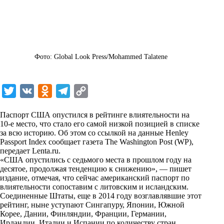
Фото: Global Look Press/Mohammed Talatene
T
V
O
T
C
w
K
d
e
o
Паспорт США опустился в рейтинге влиятельности на
i
n
l
p
10-е место, что стало его самой низкой позицией в списке
за всю историю. Об этом со ссылкой на данные Henley
t
o
e
y
Passport Index сообщает газета The Washington Post (WP),
t
k
g
L
передает
Lenta.ru
.
«США опустились с седьмого места в прошлом году на
e
l
r
i
десятое, продолжая тенденцию к снижению», — пишет
r
a
a
n
издание, отмечая, что сейчас американский паспорт по
влиятельности сопоставим с литовским и исландским.
s
m
k
Соединенные Штаты, еще в 2014 году возглавлявшие этот
s
рейтинг, ныне уступают Сингапуру, Японии, Южной
Корее, Дании, Финляндии, Франции, Германии,
n
Ирландии, Италии и Испании по количеству стран,