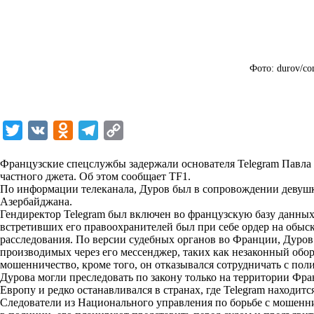
Фото: durov/со
T
V
O
T
C
w
K
d
e
o
Французские спецслужбы задержали основателя Telegram Павла 
i
n
l
p
частного джета. Об этом сообщает TF1.
По информации телеканала, Дуров был в сопровождении девушк
t
o
e
y
Азербайджана.
t
k
g
L
Гендиректор Telegram был включен во французскую базу данных
встретивших его правоохранителей был при себе ордер на обыс
e
l
r
i
расследования. По версии судебных органов во Франции, Дуров
r
a
a
n
производимых через его мессенджер, таких как незаконный обор
мошенничество, кроме того, он отказывался сотрудничать с пол
s
m
k
Дурова могли преследовать по закону только на территории Фра
s
Европу и редко останавливался в странах, где Telegram находит
Следователи из Национального управления по борьбе с мошенн
n