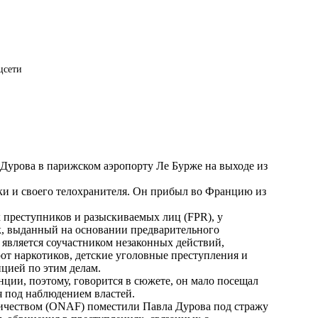
цсети
Дурова в парижском аэропорту Ле Бурже на выходе из
и и своего телохранителя. Он прибыл во Францию из
 преступников и разыскиваемых лиц (FPR), у
к, выданный на основании предварительного
 является соучастником незаконных действий,
от наркотиков, детские уголовные преступления и
ицией по этим делам.
нции, поэтому, говорится в сюжете, он мало посещал
ся под наблюдением властей.
ичеством (ONAF) поместили Павла Дурова под стражу