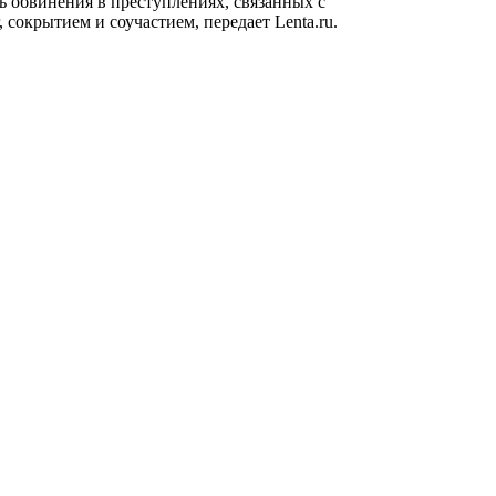
ь обвинения в преступлениях, связанных с
 сокрытием и соучастием, передает
Lenta.ru
.