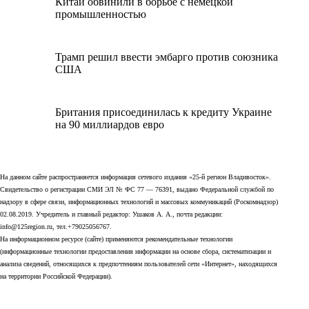
Китай обвинили в борьбе с немецкой
промышленностью
Трамп решил ввести эмбарго против союзника
США
Британия присоединилась к кредиту Украине
на 90 миллиардов евро
На данном сайте распространяется информация сетевого издания «25-й регион Владивосток».
Свидетельство о регистрации СМИ ЭЛ № ФС 77 — 76391, выдано Федеральной службой по
надзору в сфере связи, информационных технологий и массовых коммуникаций (Роскомнадзор)
02.08.2019. Учредитель и главный редактор: Ушаков А. А., почта редакции:
info@125region.ru, тел.+79025056767.
На информационном ресурсе (сайте) применяются рекомендательные технологии
(информационные технологии предоставления информации на основе сбора, систематизации и
анализа сведений, относящихся к предпочтениям пользователей сети «Интернет», находящихся
на территории Российской Федерации).