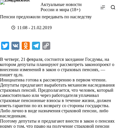
Перейти
Актуальные новости
к
России и мира (18+)
сути
Пенсии предложили передавать по наследству
11:08 - 21.02.2019
T
V
O
T
C
w
K
d
e
o
В четверг, 21 февраля, состоится заседание Госдумы, на
i
n
l
p
котором депутаты планируют рассмотреть
законопроект
о
внесении изменений в закон о страховых пенсиях, —
t
o
e
y
пишет
rg.ru
.
t
k
g
L
Инициатива готова к рассмотрению в первом чтении.
Депутаты предлагают выработать механизм наследования
e
l
r
i
страховых пенсий. Предполагается, что человек, который
r
a
a
n
самостоятельно или через работодателя уплачивал
страховые пенсионные взносы в течение жизни, должен
s
m
k
иметь гарантии по их возврату со стороны государства.
s
Либо лично в виде назначения страховой пенсии, либо
наследникам.
n
Поэтому депутаты и предлагают внести в закон о пенсиях
i
норму о том, что право на получение страховой пенсии