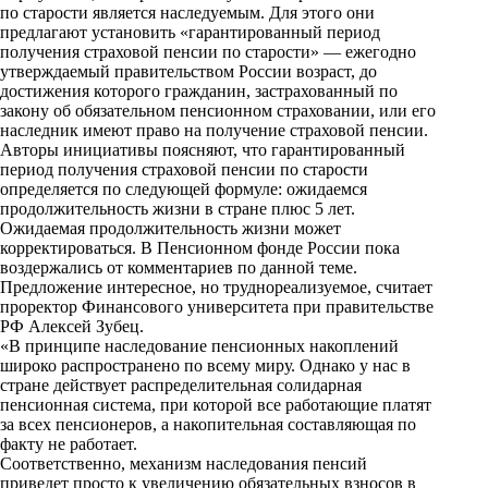
по старости является наследуемым. Для этого они
k
предлагают установить «гарантированный период
получения страховой пенсии по старости» — ежегодно
i
утверждаемый правительством России возраст, до
достижения которого гражданин, застрахованный по
закону об обязательном пенсионном страховании, или его
наследник имеют право на получение страховой пенсии.
Авторы инициативы поясняют, что гарантированный
период получения страховой пенсии по старости
определяется по следующей формуле: ожидаемся
продолжительность жизни в стране плюс 5 лет.
Ожидаемая продолжительность жизни может
корректироваться. В Пенсионном фонде России пока
воздержались от комментариев по данной теме.
Предложение интересное, но труднореализуемое, считает
проректор Финансового университета при правительстве
РФ Алексей Зубец.
«В принципе наследование пенсионных накоплений
широко распространено по всему миру. Однако у нас в
стране действует распределительная солидарная
пенсионная система, при которой все работающие платят
за всех пенсионеров, а накопительная составляющая по
факту не работает.
Соответственно, механизм наследования пенсий
приведет просто к увеличению обязательных взносов в