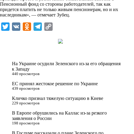
Пенсионный фонд со стороны работодателей, так как
придется платить не только живым пенсионерам, но и их
наследникам», — отмечает Зубец.
T
V
O
T
C
w
K
d
e
o
i
n
l
p
t
o
e
y
t
k
g
L
На Украине осудили Зеленского из-за его обращения
e
l
r
i
к Западу
440 просмотров
r
a
a
n
ЕС принял жестокое решение по Украине
s
m
k
439 просмотров
s
Кличко признал тяжелую ситуацию в Киеве
n
229 просмотров
i
В Европе обрушились на Каллас из-за резкого
заявления о России
k
198 просмотров
i
В Госдуме рассказали о плане Зеленского по