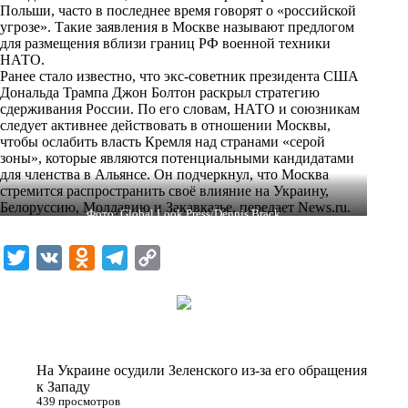
i
Польши, часто в последнее время говорят о «российской
угрозе». Такие заявления в Москве называют предлогом
k
для размещения вблизи границ РФ военной техники
НАТО.
i
Ранее стало известно, что экс-советник президента США
Дональда Трампа Джон Болтон раскрыл стратегию
сдерживания России. По его словам, НАТО и союзникам
следует активнее действовать в отношении Москвы,
чтобы ослабить власть Кремля над странами «серой
зоны», которые являются потенциальными кандидатами
для членства в Альянсе. Он подчеркнул, что Москва
стремится распространить своё влияние на Украину,
Белоруссию, Молдавию и Закавказье,
передает
News.ru.
Фото: Global Look Press/Dennis Brack
T
V
O
T
C
w
K
d
e
o
i
n
l
p
t
o
e
y
t
k
g
L
На Украине осудили Зеленского из-за его обращения
e
l
r
i
к Западу
439 просмотров