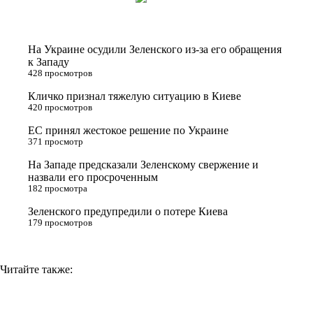
i
n
l
p
t
o
e
y
t
k
g
L
На Украине осудили Зеленского из-за его обращения
e
l
r
i
к Западу
428 просмотров
r
a
a
n
Кличко признал тяжелую ситуацию в Киеве
s
m
k
420 просмотров
s
ЕС принял жестокое решение по Украине
n
371 просмотр
i
На Западе предсказали Зеленскому свержение и
назвали его просроченным
k
182 просмотра
i
Зеленского предупредили о потере Киева
179 просмотров
Читайте также: