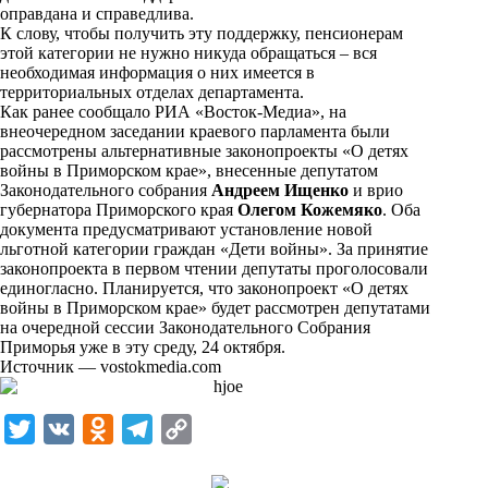
i
оправдана и справедлива.
К слову, чтобы получить эту поддержку, пенсионерам
k
этой категории не нужно никуда обращаться – вся
необходимая информация о них имеется в
i
территориальных отделах департамента.
Как
ранее сообщало
РИА «Восток-Медиа», на
внеочередном заседании краевого парламента были
рассмотрены альтернативные законопроекты «О детях
войны в Приморском крае», внесенные депутатом
Законодательного собрания
Андреем Ищенко
и врио
губернатора Приморского края
Олегом Кожемяко
. Оба
документа предусматривают установление новой
льготной категории граждан «Дети войны». За принятие
законопроекта в первом чтении депутаты проголосовали
единогласно. Планируется, что законопроект «О детях
войны в Приморском крае» будет рассмотрен депутатами
на очередной сессии Законодательного Собрания
Приморья уже в эту среду, 24 октября.
Источник —
vostokmedia.com
T
V
O
T
C
w
K
d
e
o