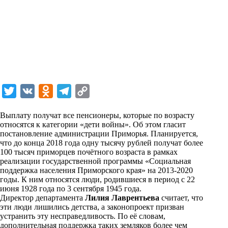
T
V
O
T
C
w
K
d
e
o
Выплату получат все пенсионеры, которые по возрасту
i
n
l
p
относятся к категории «дети войны». Об этом гласит
постановление администрации Приморья. Планируется,
t
o
e
y
что до конца 2018 года одну тысячу рублей получат более
t
k
g
L
100 тысяч приморцев почётного возраста в рамках
реализации государственной программы «Социальная
e
l
r
i
поддержка населения Приморского края» на 2013-2020
r
a
a
n
годы. К ним относятся люди, родившиеся в период с 22
июня 1928 года по 3 сентября 1945 года.
s
m
k
Директор департамента
Лилия Лаврентьева
считает, что
s
эти люди лишились детства, а законопроект призван
устранить эту несправедливость. По её словам,
n
дополнительная поддержка таких земляков более чем