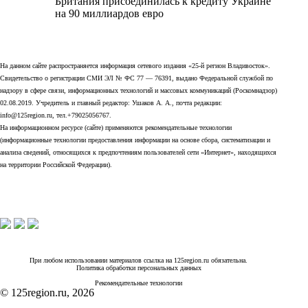
Британия присоединилась к кредиту Украине
на 90 миллиардов евро
На данном сайте распространяется информация сетевого издания «25-й регион Владивосток».
Свидетельство о регистрации СМИ ЭЛ № ФС 77 — 76391, выдано Федеральной службой по
надзору в сфере связи, информационных технологий и массовых коммуникаций (Роскомнадзор)
02.08.2019. Учредитель и главный редактор: Ушаков А. А., почта редакции:
info@125region.ru, тел.+79025056767.
На информационном ресурсе (сайте) применяются рекомендательные технологии
(информационные технологии предоставления информации на основе сбора, систематизации и
анализа сведений, относящихся к предпочтениям пользователей сети «Интернет», находящихся
на территории Российской Федерации).
При любом использовании материалов ссылка на 125region.ru обязательна.
Политика обработки персональных данных
Рекомендательные технологии
© 125region.ru, 2026