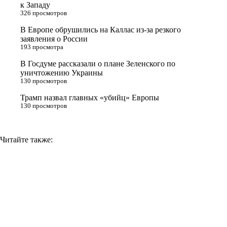
к Западу
s
m
k
326 просмотров
s
В Европе обрушились на Каллас из-за резкого
n
заявления о России
193 просмотра
i
В Госдуме рассказали о плане Зеленского по
k
уничтожению Украины
i
130 просмотров
Трамп назвал главных «убийц» Европы
130 просмотров
Читайте также: