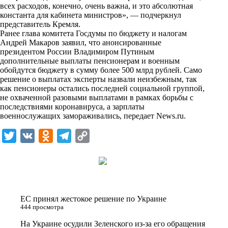
i
всех расходов, конечно, очень важна, и это абсолютная
константа для кабинета министров», — подчеркнул
k
представитель Кремля.
Ранее глава комитета Госдумы по бюджету и налогам
i
Андрей Макаров заявил, что анонсированные
президентом России Владимиром Путиным
дополнительные выплаты пенсионерам и военным
обойдутся бюджету в сумму более 500 млрд рублей. Само
решение о выплатах эксперты назвали неизбежным, так
как пенсионеры остались последней социальной группой,
не охваченной разовыми выплатами в рамках борьбы с
последствиями коронавируса, а зарплаты
военнослужащих замораживались, передает
News.ru
.
T
V
O
T
C
w
K
d
e
o
i
n
l
p
t
o
e
y
t
k
g
L
ЕС принял жестокое решение по Украине
e
l
r
i
444 просмотра
r
a
a
n
На Украине осудили Зеленского из-за его обращения