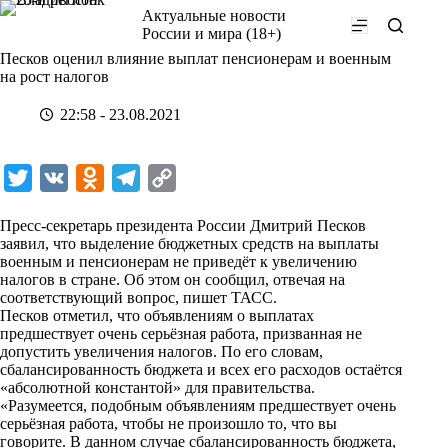
Перейти
Актуальные новости
к
России и мира (18+)
сути
Песков оценил влияние выплат пенсионерам и военным
на рост налогов
22:58 - 23.08.2021
T
V
O
T
C
w
K
d
e
o
Пресс-секретарь президента России Дмитрий Песков
i
n
l
p
заявил, что выделение бюджетных средств на выплаты
военным и пенсионерам не приведёт к увеличению
t
o
e
y
налогов в стране. Об этом он сообщил, отвечая на
t
k
g
L
соответствующий вопрос, пишет
ТАСС
.
Песков отметил, что объявлениям о выплатах
e
l
r
i
предшествует очень серьёзная работа, призванная не
r
a
a
n
допустить увеличения налогов. По его словам,
сбалансированность бюджета и всех его расходов остаётся
s
m
k
«абсолютной константой» для правительства.
s
«Разумеется, подобным объявлениям предшествует очень
серьёзная работа, чтобы не произошло то, что вы
n
говорите. В данном случае сбалансированность бюджета,